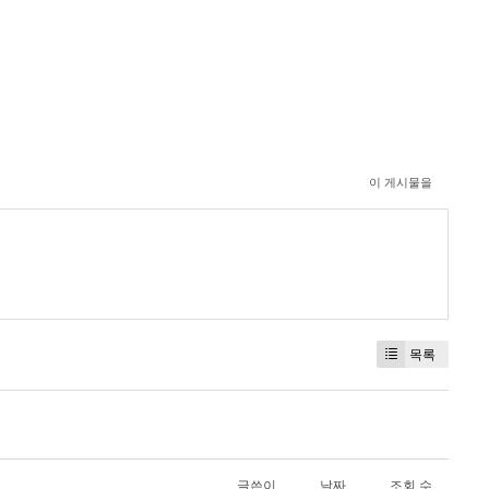
이 게시물을
목록
글쓴이
날짜
조회 수