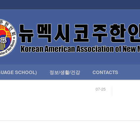
인회 안내
어버이회
한국학교(LANGUAGE SCHOOL)
UAGE SCHOOL)
정보/생활/건강
CONTACTS
07-25
04-04
합니다.
03-23
님
02-20
 안내
02-06
07-25