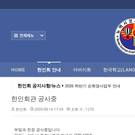
로그인
회원가입
HOME
한
Home
한인회 안내
전체보기
- 한인회 정관
- 한인회 구성
- 한인회 연혁
HOME
한인회 안내
어버이회
한국학교(LANG
- 한인회장 인사
한인회 공지사항/뉴스
2026 하반기 순회영사업무 안내
2026 미주한인회장대회
- 한인회 역대회장
왕과 사는 남자 앨버커키에서 영화 상영
한인회관 공사중
알버커키 감리교회 부흥회 조영진 목사
- 한인회소식/공지사항
2026년 3월 10일 상반기 순회 영사업무
한인회
2009.08.16 17:39
조회 수 : 1270
2026 하반기 순회영사업무 안내
- Event Photos
- 행사 일정표
부엌과 천장 공사중입니다.