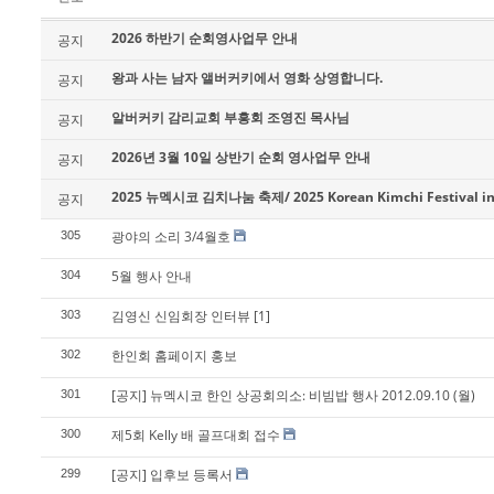
2026 하반기 순회영사업무 안내
공지
왕과 사는 남자 앨버커키에서 영화 상영합니다.
공지
알버커키 감리교회 부흥회 조영진 목사님
공지
2026년 3월 10일 상반기 순회 영사업무 안내
공지
2025 뉴멕시코 김치나눔 축제/ 2025 Korean Kimchi Festival in
공지
광야의 소리 3/4월호
305
5월 행사 안내
304
김영신 신임회장 인터뷰
[1]
303
한인회 홈페이지 홍보
302
[공지] 뉴멕시코 한인 상공회의소: 비빔밥 행사 2012.09.10 (월)
301
제5회 Kelly 배 골프대회 접수
300
[공지] 입후보 등록서
299