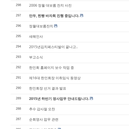
2006 정월 대보름 잔치 사진
298
만두, 찐빵 바자회 진행 중입니다.
297
정월대보름잔치
296
새해인사
295
2015년김치페스티발이 끝나고..
294
부고소식
293
한인회 홈페이지 보수 작업 중
292
제16대 한인회장 이취임식 동영상
291
한인회장 선거 결과 발표
290
2015년 하반기 영사업무 안내드립니다.
289
추수 감사절 오찬
288
순회영사 업무 관련
287