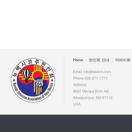
- 한인회장선관위원회
- 한인회 정관 위원회
어버이회
한국학교(Language School)
정보/생활/건강
Home
한인회 안내
어버이회
Contacts
Email info@kaanm.com
Phone 505-271-1777
Address
9607 Menaul Blvd. NE
Albuquerque, NM 87112
USA