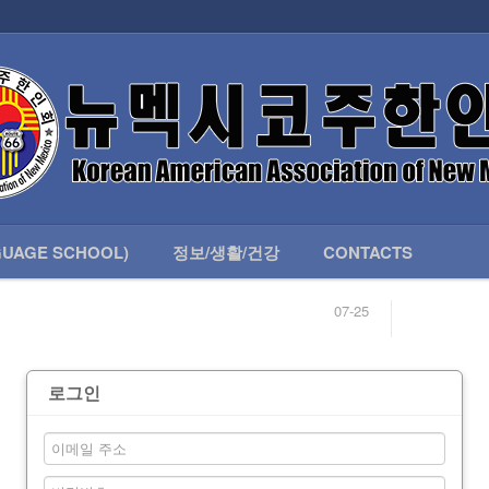
인회 안내
어버이회
한국학교(LANGUAGE SCHOOL)
UAGE SCHOOL)
정보/생활/건강
CONTACTS
07-25
04-04
합니다.
03-23
님
02-20
 안내
02-06
로그인
07-25