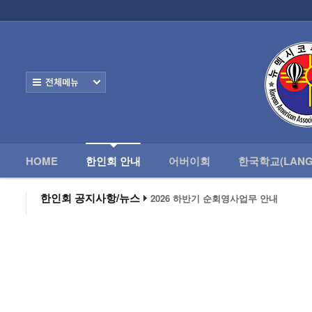
HOME
한
Home
한인회 안내
전체보기
- 한인회 정관
- 한인회 구성
- 한인회 연혁
HOME
한인회 안내
어버이회
한국학교(LANG
- 한인회장 인사
한인회 공지사항/뉴스
2026 하반기 순회영사업무 안내
2026 미주한인회장대회
- 한인회 역대회장
왕과 사는 남자 앨버커키에서 영화 상영
알버커키 감리교회 부흥회 조영진 목사
- 한인회소식/공지사항
2026년 3월 10일 상반기 순회 영사업무
2026 하반기 순회영사업무 안내
- Event Photos
- 행사 일정표