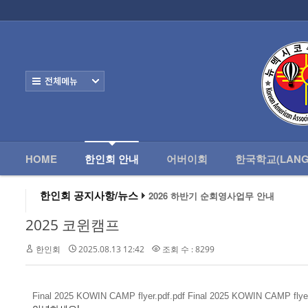
로그인
회원가입
HOME
한
Home
한인회 안내
전체보기
- 한인회 정관
- 한인회 구성
- 한인회 연혁
HOME
한인회 안내
어버이회
한국학교(LANG
- 한인회장 인사
한인회 공지사항/뉴스
2026 하반기 순회영사업무 안내
2026 미주한인회장대회
- 한인회 역대회장
왕과 사는 남자 앨버커키에서 영화 상영
2025 코윈캠프
알버커키 감리교회 부흥회 조영진 목사
- 한인회소식/공지사항
2026년 3월 10일 상반기 순회 영사업무
한인회
2025.08.13 12:42
조회 수 : 8299
2026 하반기 순회영사업무 안내
- Event Photos
- 행사 일정표
Final 2025 KOWIN CAMP flyer.pdf.pdf
Final 2025 KOWIN CAMP flyer