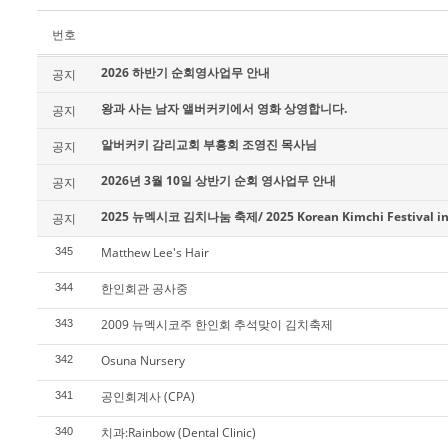
번호
2026 하반기 순회영사업무 안내
공지
왕과 사는 남자 앨버커키에서 영화 상영합니다.
공지
알버커키 감리교회 부흥회 조영진 목사님
공지
2026년 3월 10일 상반기 순회 영사업무 안내
공지
2025 뉴멕시코 김치나눔 축제/ 2025 Korean Kimchi Festival in
공지
Matthew Lee's Hair
345
한인회관 공사중
344
2009 뉴멕시코주 한인회 추석맞이 김치축제
343
Osuna Nursery
342
공인회계사 (CPA)
341
치과:Rainbow (Dental Clinic)
340