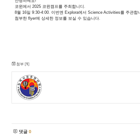
안녕하세요!
- 한인회장선관위원회
코윈에서 2025 코윈캠프를 주최합니디.
8월 16일 9:30-4:00. 이번엔 Explora에서 Science Activities를 주관
- 한인회 정관 위원회
첨부한 flyer에 상세한 정보를 보실 수 있습니다.
어버이회
한국학교(Language School)
정보/생활/건강
첨부 [
1
]
Contacts
댓글
0