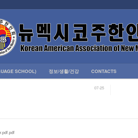
인회 안내
어버이회
한국학교(LANGUAGE SCHOOL)
UAGE SCHOOL)
정보/생활/건강
CONTACTS
07-25
04-04
합니다.
03-23
님
02-20
 안내
02-06
07-25
.pdf.pdf