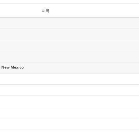
제목
 New Mexico