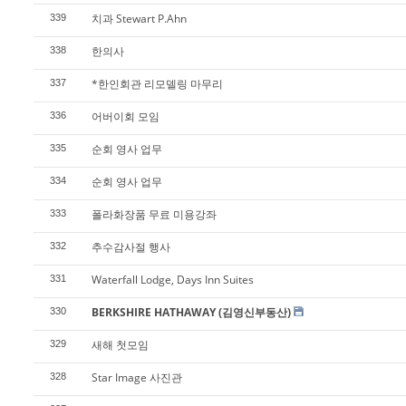
치과 Stewart P.Ahn
339
한의사
338
*한인회관 리모델링 마무리
337
어버이회 모임
336
순회 영사 업무
335
순회 영사 업무
334
폴라화장품 무료 미용강좌
333
추수감사절 행사
332
Waterfall Lodge, Days Inn Suites
331
BERKSHIRE HATHAWAY (김영신부동산)
330
새해 첫모임
329
Star Image 사진관
328