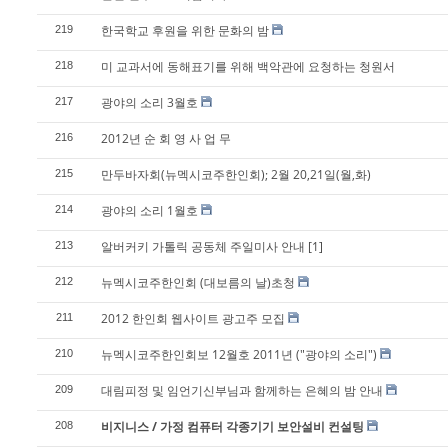
한국학교 후원을 위한 문화의 밤
219
미 교과서에 동해표기를 위해 백악관에 요청하는 청원서
218
광야의 소리 3월호
217
2012년 순 회 영 사 업 무
216
만두바자회(뉴멕시코주한인회); 2월 20,21일(월,화)
215
광야의 소리 1월호
214
알버커키 가톨릭 공동체 주일미사 안내
[1]
213
뉴멕시코주한인회 (대보름의 날)초청
212
2012 한인회 웹사이트 광고주 모집
211
뉴멕시코주한인회보 12월호 2011년 ("광야의 소리")
210
대림피정 및 임언기신부님과 함께하는 은혜의 밤 안내
209
비지니스 / 가정 컴퓨터 각종기기 보안설비 컨설팅
208