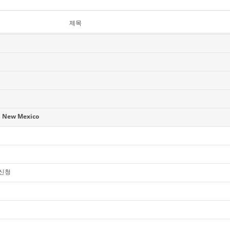
제목
 New Mexico
록신청