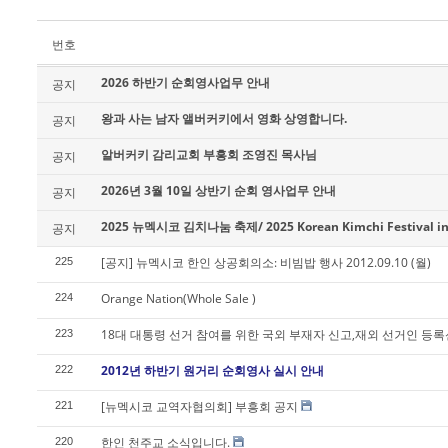
번호
2026 하반기 순회영사업무 안내
공지
왕과 사는 남자 앨버커키에서 영화 상영합니다.
공지
알버커키 감리교회 부흥회 조영진 목사님
공지
2026년 3월 10일 상반기 순회 영사업무 안내
공지
2025 뉴멕시코 김치나눔 축제/ 2025 Korean Kimchi Festival in
공지
[공지] 뉴멕시코 한인 상공회의소: 비빔밥 행사 2012.09.10 (월)
225
Orange Nation(Whole Sale )
224
18대 대통령 선거 참여를 위한 국외 부재자 신고,재외 선거인 등
223
2012년 하반기 원거리 순회영사 실시 안내
222
[뉴멕시코 교역자협의회] 부흥회 공지
221
한인 천주교 소식입니다.
220