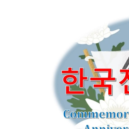
- 한인회장선관위원회
- 한인회 정관 위원회
어버이회
한국학교(Language School)
정보/생활/건강
Contacts