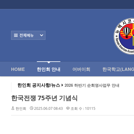
로그인
회원가입
HOME
한
Home
한인회 안내
전체보기
- 한인회 정관
- 한인회 구성
- 한인회 연혁
HOME
한인회 안내
어버이회
한국학교(LANG
- 한인회장 인사
2026 하반기 순회영사업무 안내
한인회 공지사항/뉴스
2026 미주한인회장대회
- 한인회 역대회장
왕과 사는 남자 앨버커키에서 영화 상영
한국전쟁 75주년 기념식
알버커키 감리교회 부흥회 조영진 목사
- 한인회소식/공지사항
2026년 3월 10일 상반기 순회 영사업무
한인회
2025.06.07 08:43
조회 수 : 10115
2026 하반기 순회영사업무 안내
- Event Photos
- 행사 일정표