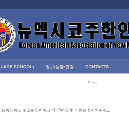
인회 안내
어버이회
한국학교(LANGUAGE SCHOOL)
UAGE SCHOOL)
정보/생활/건강
CONTACTS
07-25
04-04
합니다.
03-23
님
02-20
 안내
02-06
07-25
등록한 메일 주소를 입력하고 "ID/PW 찾기" 버튼을 클릭해주세요.