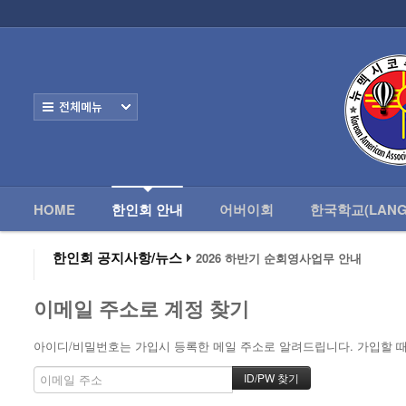
로그인
회원가입
HOME
한
Home
한인회 안내
전체보기
- 한인회 정관
- 한인회 구성
- 한인회 연혁
HOME
한인회 안내
어버이회
한국학교(LANG
- 한인회장 인사
한인회 공지사항/뉴스
2026 하반기 순회영사업무 안내
2026 미주한인회장대회
- 한인회 역대회장
왕과 사는 남자 앨버커키에서 영화 상영
이메일 주소로 계정 찾기
알버커키 감리교회 부흥회 조영진 목사
- 한인회소식/공지사항
2026년 3월 10일 상반기 순회 영사업무
2026 하반기 순회영사업무 안내
- Event Photos
아이디/비밀번호는 가입시 등록한 메일 주소로 알려드립니다. 가입할 때 
- 행사 일정표