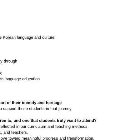
e Korean language and culture;
y through
s;
ean language education
rt of their identity and heritage
.
o support these students in that journey.
en to, and one that students truly want to attend?
reflected in our curriculum and teaching methods.
s, and teachers.
 move toward meaningful progress and transformation.