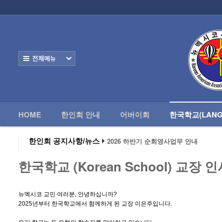
로그인
회원가입
HOME
한
Home
한인회 안내
전체보기
어버이회
한국학교(Language School)
HOME
한인회 안내
어버이회
한국학교(LANG
- 한국학교 교장인사
정보/생활/건강
한인회 공지사항/뉴스
2026 하반기 순회영사업무 안내
2026 미주한인회장대회
왕과 사는 남자 앨버커키에서 영화 상영
Contacts
한국학교 (Korean School) 교장 
알버커키 감리교회 부흥회 조영진 목사
2026년 3월 10일 상반기 순회 영사업무
2026 하반기 순회영사업무 안내
뉴멕시코 교민 여러분, 안녕하십니까?
2025년부터 한국학교에서 함께하게 된 교장 이은주입니다.