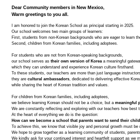
Dear Community members in New Mexico,
Warm greetings to you all.
I am honored to join the Korean School as principal starting in 2025.
Our school welcomes two main groups of learners:
First, students from non-Korean backgrounds who are eager to learn th
Second, children from Korean families, including adoptees.
For students who are not from Korean-speaking backgrounds,
our school serves as
their own version of Korea
a meaningful gatewa
which they can understand and experience Korean culture firsthand.
To these students, our teachers are more than just language instructor
they are
cultural ambassadors
, dedicated to delivering effective Kor
while sharing the heart of Korean tradition and values.
For children from Korean families, including adoptees,
we believe learning Korean should not be a choice, but a
meaningful pa
We are constantly reflecting and exploring with our teachers how best t
At the heart of everything we do is the question:
How can we become a school that parents want to send their childr
To achieve this, we know that visible joy and personal growth must be 
We hope to grow together as a learning community of students, parent
We kindly ask for your continued interest and heartfelt support as we