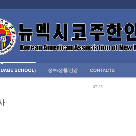
인회 안내
어버이회
한국학교(LANGUAGE SCHOOL)
UAGE SCHOOL)
정보/생활/건강
CONTACTS
07-25
04-04
합니다.
03-23
인사
님
02-20
 안내
02-06
07-25