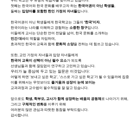
우리 학교는 두 유형의 학습자를 맞이하고 있습니다.
첫째는 한국어와 한국 문화를 배우고자 하는
한국어권이 아닌 학생들
,
둘째는
입양아를 포함한 한인 가정의 자녀들
입니다.
한국어권이 아닌 학생들에게 한국학교는 그들의
‘한국’
이자
,
한국이라는 나라를 이해하고 경험하는
소중한 창구
입니다.
이들에게 교사는 단순한 언어 전달을 넘어, 한국 문화를 소개하는
민간 대사
의 역할을 자임하며,
효과적인 한국어 교육과 함께
문화적 소양
을 전하는 데 힘쓰고 있습니다.
또한, 교민 가정의 자녀들과 입양 자녀들에게
한국어 교육이 선택이 아닌 필수 요소
가 되도록
선생님들과 함께 끊임없이 연구하고 고민하고 있습니다.
우리가 늘 중심에 두고 있는 질문은 이것입니다:
어떻게 하면 ‘보내고 싶은 학교’, ‘스스로 가고 싶은 학교’가 될 수 있을까에 집
이를 위해서는 무엇보다도
즐거움과 성장이 눈에 보이는
교과과정과 교수법이 필수적임을 잘 알고 있습니다.
앞으로도
학생, 학부모, 교사가 함께 성장하는 배움의 공동체
로 나아가기 위해,
그리고
구체적인 변화
를 이루기 위해
여러분의 많은 관심과 따뜻한 동참을 부탁드립니다.
감사합니다.