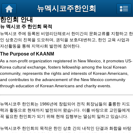
뉴멕시코주한인회
한인회 안내
뉴 멕시코 주 한인회 목적
뉴멕시코 주에 등록된 비영리단체로서 한미간의 문화교류를 지향하고 한
인 상호간의 친목을 도모하며
,
권익을 보호
/
대변하고
,
한인 교육 사업과
자선활동을 통해 지역사회 발전에 참여한다
.
The Purpose of KAANM
As a non-profit organization registered in New Mexico, it promotes US-
Korea cultural exchange, fosters fellowship among the local Korean
community, represents the rights and interests of Korean Americans,
and contributes to the advancement of the New Mexico community
through education of Korean Americans and charity events.
뉴멕시코주 한인회는 1986년에 창립되어 전직 회장님들의 훌륭한 지도
력과 활동으로 현재까지 발전되어 왔습니다. 이를 바탕으로 교민들에게
꼭 필요한 한인회가 되기 위해 현재 집행부는 열심히 일하고 있습니다.
뉴멕시코주 한인회의 목적은 한인 상호 간의 내적인 단결과 화합을 바탕