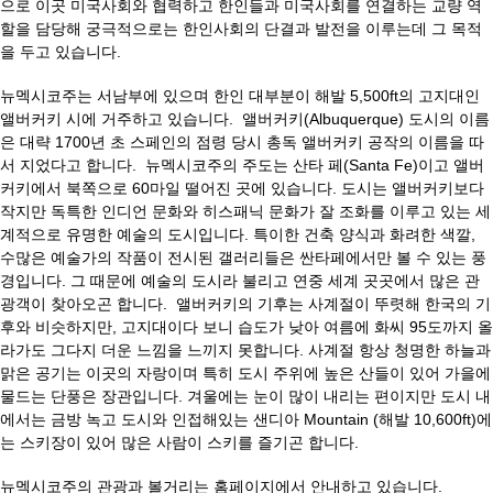
으로 이곳 미국사회와 협력하고 한인들과 미국사회를 연결하는 교량 역
할을 담당해 궁극적으로는 한인사회의 단결과 발전을 이루는데 그 목적
을 두고 있습니다.
뉴멕시코주는 서남부에 있으며 한인 대부분이 해발 5,500ft의 고지대인
앨버커키 시에 거주하고 있습니다. 앨버커키(Albuquerque) 도시의 이름
은 대략 1700년 초 스페인의 점령 당시 총독 앨버커키 공작의 이름을 따
서 지었다고 합니다. 뉴멕시코주의 주도는 산타 페(Santa Fe)이고 앨버
커키에서 북쪽으로 60마일 떨어진 곳에 있습니다. 도시는 앨버커키보다
작지만 독특한 인디언 문화와 히스패닉 문화가 잘 조화를 이루고 있는 세
계적으로 유명한 예술의 도시입니다. 특이한 건축 양식과 화려한 색깔,
수많은 예술가의 작품이 전시된 갤러리들은 싼타페에서만 볼 수 있는 풍
경입니다. 그 때문에 예술의 도시라 불리고 연중 세계 곳곳에서 많은 관
광객이 찾아오곤 합니다. 앨버커키의 기후는 사계절이 뚜렷해 한국의 기
후와 비슷하지만, 고지대이다 보니 습도가 낮아 여름에 화씨 95도까지 올
라가도 그다지 더운 느낌을 느끼지 못합니다. 사계절 항상 청명한 하늘과
맑은 공기는 이곳의 자랑이며 특히 도시 주위에 높은 산들이 있어 가을에
물드는 단풍은 장관입니다. 겨울에는 눈이 많이 내리는 편이지만 도시 내
에서는 금방 녹고 도시와 인접해있는 샌디아 Mountain (해발 10,600ft)에
는 스키장이 있어 많은 사람이 스키를 즐기곤 합니다.
뉴멕시코주의 관광과 볼거리는 홈페이지에서 안내하고 있습니다.