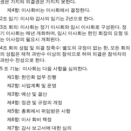
권은 가지되 의결권은 가지지 못한다
.
제
4
항
:
이사회비는 이사회에서 결정한다
.
2
조 임기
:
이사와 감사의 임기는
2
년으로 한다
.
3
조 회의
:
이사회는 정기 이사회와 임시 이사회로 구성된다
.
정
기 이사회는 매년 개최하며
,
임시 이사회는 한인 회장의 요청 또
는 이사장의 필요시 개최된다
.
4
조 회의 성립 및 의결 정족수
:
별도의 규정이 없는 한
,
모든 회의
의 성립은 재적 과반수 이상의 참석으로 하며 의결은 참석자의
과반수 찬성으로 한다
.
5
조 기능
:
이사회는 다음 사항을 심의한다
.
제
1
항
:
한인회 업무 진행
제
2
항
:
사업계획 및 운영
제
3
항
:
예산 및 결산
제
4
항
:
정관 및 규정의 개정
제
5
항
:
총회에서 위임받은 사항
제
6
항
:
이사 회비 책정
제
7
항
:
감사 보고서에 대한 심의