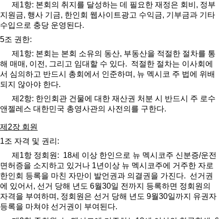
제
1
항
:
본회의 취지를 달성하는 데 필요한 재정은 회비
,
정부
지원금
,
행사 기금
,
한인회 웹사이트광고 수익금
,
기부금과 기타
수입으로 충당 운영된다
.
5
조 권한
:
제
1
항
:
본회는 본회 소유의 동산
,
부동산을 적절한 절차를 통
해 매매
,
이전
,
그리고 임대할 수 있다
.
적절한 절차는 이사회에
서 심의하고 반드시 총회에서 인준하며
,
뉴 멕시코 주 법에 위배
되지 않아야 한다
.
제
2
항
: 한인회관 건물에 대한 재산권 처분 시 반드시 주 로수
앤젤레스 대한민국 총영사관의 사전의를 구한다.
제
2
장 회원
1
조 자격 및 권리
:
제
1
항 정회원
: 18
세 이상 한인으로 뉴 멕시코주 신분증
/
운전
면허증을 소지하고 있거나
1
년이상 뉴 멕시코주에 거주한 자로
한인회 등록을 마친 자만이 발언권과 의결권을 가진다
.
선거권
에 있어서
,
선거 당해 년도
6
월
30
일 전까지 등록하면 정회원의
자격을 부여하며
,
정회원은 선거 당해 년도
9
월
30
일까지 유권자
등록을 마쳐야 선거권이 부여된다
.