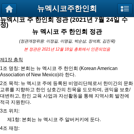
뉴멕시코주한인회
뉴멕시코 주 한인회 정관 (2021년 7월 24일 수
정)
뉴 멕시코 주 한인회 정관
(
정관개정위원
:
이정길
,
이명길
,
박순삼
,
장석희
,
김진욱
)
본 정관은
2021
년
12
월
18
일 총회에서 인준되었음
제
1
장 총칙
1
조 명칭
:
본회는 뉴 멕시코 주 한인회
(Korean American
Association of New Mexico)
라 한다
.
2
조 목적
:
뉴 멕시코 주에 등록된 비영리단체로서 한미간의 문화
교류를 지향하고 한인 상호간의 친목을 도모하며
,
권익을 보호
/
대변하고
,
한인 교육 사업과 자선활동을 통해 지역사회 발전에
적극 지원한다
.
3
조 위치
:
제
1
항
:
본회는 뉴 멕시코 주 알버커키에 둔다
.
4
조 재정
: