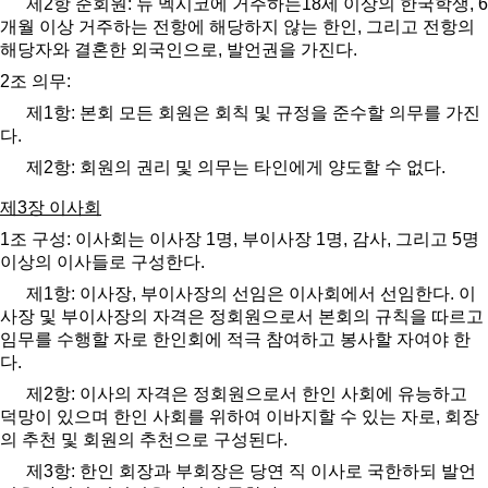
제
2
항 준회원
:
뉴 멕시코에 거주하는
18
세 이상의 한국학생
, 6
개월 이상 거주하는 전항에 해당하지 않는 한인
,
그리고 전항의
해당자와 결혼한 외국인으로
,
발언권을 가진다
.
2
조 의무
:
제
1
항
:
본회 모든 회원은 회칙 및 규정을 준수할 의무를 가진
다
.
제
2
항
:
회원의 권리 및 의무는 타인에게 양도할 수 없다
.
제
3
장 이사회
1
조 구성
:
이사회는 이사장
1
명
,
부이사장
1
명
,
감사
,
그리고
5
명
이상의 이사들로 구성한다
.
제
1
항
:
이사장
,
부이사장의
선임은
이사회에서
선임한다
.
이
사장 및 부이사장의 자격은 정회원으로서 본회의 규칙을 따르고
임무를 수행할 자로 한인회에 적극 참여하고 봉사할 자여야 한
다
.
제
2
항
:
이사의 자격은 정회원으로서 한인 사회에 유능하고
덕망이 있으며 한인 사회를 위하여 이바지할 수 있는 자로
,
회장
의 추천 및 회원의 추천으로 구성된다
.
제
3
항
:
한인 회장과 부회장은 당연 직 이사로 국한하되 발언