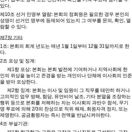
있다
.
제
10
조 선거 인명부 열람
:
본회의 정회원은 필요한 경우 본인의
성명이 선거인 명부에 등재되어 있는지 그 여부를 문의
,
확인
,
열
람할 수 있다
.
제
7
장 기타
1
조
:
본회의 회계 년도는 매년
1
월
1
일부터
12
월
31
일까지로 한
다
.
2
조 포상 및 징계
:
제
1
항 포상
:
본회는 본회 발전에 기여하거나 지역사회에 한
인의 위상을 높이고 존경을 받는 개인이나 단체에 이사회의 인준
을 받아 포상한다
.
제
2
항 징계
:
본회는 이사 및 임원이 그 직무를 태만히 하거나
고의적인 업무 방해
,
험담
,
유언비어 날조
,
기타 분열을 조장하는
행위 등으로 본회를 저해하는 자는 이사회의 과반수 참석
,
무기
명 투표에 의해
2/3
의 찬성으로 직위 해제
,
회원자격 정지
,
또는
제명한다
.
공금횡령자는 즉시 전액을 반납시켜야한다
.
4
조 부설기관
: