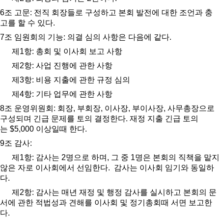
6
조 고문
:
전직 회장들로 구성하고 본회 발전에 대한 조언과 충
고를 할 수 있다
.
7
조 임원회의 기능
:
의결 심의 사항은 다음에 같다
.
제
1
항
:
총회 및 이사회 보고 사항
제
2
항
:
사업 진행에 관한 사항
제
3
항
:
비용 지출에 관한 규정 심의
제
4
항
:
기타 업무에 관한 사항
8
조 운영위원회
:
회장
,
부회장
,
이사장
,
부이사장
,
사무총장으로
구성되며 긴급 문제를 토의 결정한다
.
재정 지출 긴급 토의
는
$5,000
이상일때 한다
.
9
조 감사
:
제
1
항
:
감사는
2
명으로 하며
,
그 중
1
명은 본회의 직책을 맡지
않은 자로 이사회에서 선임한다
.
감사는 이사회 임기와 동일하
다
.
제
2
항
:
감사는 매년 재정 및 행정 감사를 실시하고 본회의 문
서에 관한 적법성과 견해를 이사회 및 정기총회때 서면 보고한
다
.