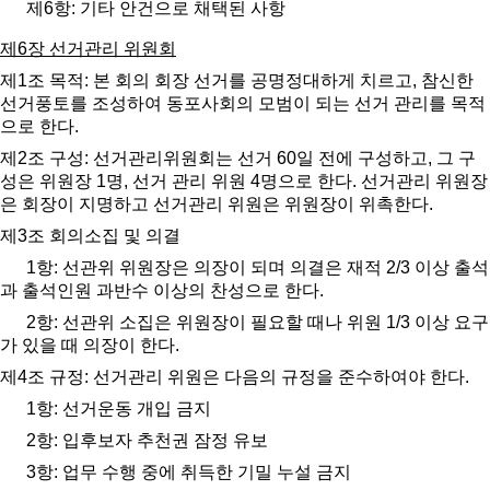
제
6
항
:
기타 안건으로 채택된 사항
제
6
장 선거관리 위원회
제
1
조 목적
:
본 회의 회장 선거를 공명정대하게 치르고
,
참신한
선거풍토를 조성하여 동포사회의 모범이 되는 선거 관리를 목적
으로 한다
.
제
2
조 구성
:
선거관리위원회는 선거
60
일 전에 구성하고
,
그 구
성은 위원장
1
명
,
선거 관리 위원
4
명으로 한다
.
선거관리 위원장
은 회장이 지명하고 선거관리 위원은 위원장이 위촉한다
.
제
3
조 회의소집 및 의결
1
항
:
선관위 위원장은 의장이 되며 의결은 재적
2/3
이상 출석
과 출석인원 과반수 이상의 찬성으로 한다
.
2
항
:
선관위 소집은 위원장이 필요할 때나 위원
1/3
이상 요구
가 있을 때 의장이 한다
.
제
4
조 규정
:
선거관리 위원은 다음의 규정을 준수하여야 한다
.
1
항
:
선거운동 개입 금지
2
항
:
입후보자 추천권 잠정 유보
3
항
:
업무 수행 중에 취득한 기밀 누설 금지