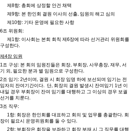
제
8
항
:
총회에 상정할 안건 채택
제
9
항
:
본 한인회 결원 이사의 선출
,
임원의 해고 심의
제
10
항
:
기타 운영에 필요한 사항
6
조 위원회
:
제
1
항
:
이사회는 본회 회칙 제
6
장에 따라 선거관리 위원회를
구성한다
.
제
4
장 임원
1
조 구성
:
본 회의 임원진들은 회장
,
부회장
,
사무총장
,
재무
,
서
기 외
,
필요한 분과 별 임원으로 구성한다
.
2
조 임기
: 2
년이며
,
결원 시 회장 임명 하에 보선되며 임기는 전
임자의 잔여기간이다
.
단
,
회장의 결원 발생시 잔여임기
1
년 이
내일 경우 부회장이 잔여 임기를 대행하고 그 이상의 경우 보궐
선거를 치룬다
.
3
조 직무
:
1
항
:
회장은 한인회를 대표하고 회의 및 업무를 총괄한다
.
회
장이 필요시 운영위원회를 둘 수 있다
.
2
항
:
부회장은 회장을 보좌하고 회장 부재 시 그 직무를 대행