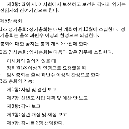
제
3
항
:
궐위 시
,
이사회에서 보선하고 보선된 감사의 임기는
전임자의 잔여기간으로 한다
.
제
5
장 총회
1
조 정기총회
:
정기총회는 매년 개최하며
12
월에 소집한다
.
정
기총회는 출석 과반수 이상의 찬성으로 의결한다
.
총회에 대한 공지는 총회 개최
2
주전에 한다
.
2
조 임시총회
:
임시총회는 다음과 같은 경우에 소집한다
.
·
이사회의 결의가 있을 때
·
정회원1/3 이상의 연명으로 요청했을 때
·
임시총회는 출석 과반수 이상의 찬성으로 한다.
3
조 총회의 기능
:
제
1
항
:
사업 및 결산 보고
제
2
항
:
신년도 사업 계획 및 예산 안 보고
제
3
항
:
감사 보고
제
4
항
:
정관 개정 및 재정 보고
제
5
항
:
감사를
2
명 선임한다
.