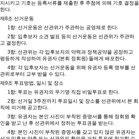
지시키고 기호는 등록서류를 제출한 후 추첨에 의해 기호 결정을
한다
.
제
8
조 선거운동
1
항
:
선거운동은 선관위가 주관하는 공영체로 한다
.
2
항
:
입후보자 소견 발표 등의 선거운동은 선관위가 주관하
고 결정한다
.
3
항
:
선관위는 각 입후보자의 약력과 정책공약을 공정하고
평등하게 작성하여 유권자
(
본회 정회원
)
들에게 배포한다
.
4
항
:
각 입후보자는 선거운동을 위해 유권자 등록 명부를 선
관위로부터 교부 받을 수 있다
.
제
9
조 투표방법
,
일시 및 장소
1
항
:
투표는 유권자의 무기명 직접 비밀투표로 한다
.
2
항
:
선거일
3
주전까지 투표일시 및 장소를 선관위에서 본 회
칙에 의거해 공고한다
.
3
항
:
유권자는 본인 사진이 부착된 증명서를 통해 정회원 확
인을 받고 난 후 선관위에서 정하는 투표권을 받는다
.
4
항
:
본인 사진이 부착된 증명서를 갖고 있지 않은 유권자는
선거 입후보 양측 또는 선관위의 확인을 거쳐 투표에 참가할 수