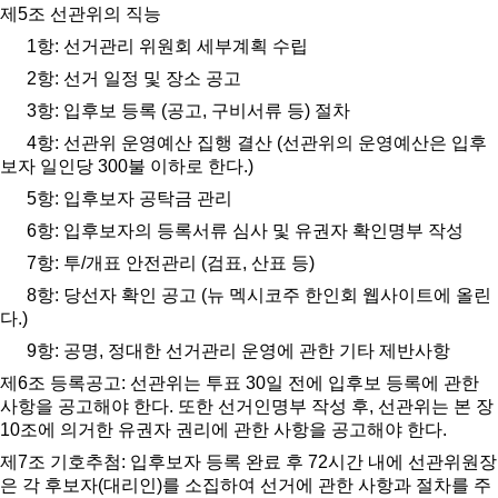
제
5
조 선관위의 직능
1
항
:
선거관리 위원회 세부계획 수립
2
항
:
선거 일정 및 장소 공고
3
항
:
입후보 등록
(
공고
,
구비서류 등
)
절차
4
항
:
선관위 운영예산 집행 결산
(
선관위의 운영예산은 입후
보자 일인당
300
불 이하로 한다
.)
5
항
:
입후보자 공탁금 관리
6
항
:
입후보자의 등록서류 심사 및 유권자 확인명부 작성
7
항
:
투
/
개표 안전관리
(
검표
,
산표 등
)
8
항
:
당선자 확인 공고
(
뉴 멕시코주 한인회 웹사이트에 올린
다
.)
9
항
:
공명
,
정대한 선거관리 운영에 관한 기타 제반사항
제
6
조 등록공고
:
선관위는 투표
30
일 전에 입후보 등록에 관한
사항을 공고해야 한다
.
또한 선거인명부 작성 후
,
선관위는 본 장
10
조에 의거한 유권자 권리에 관한 사항을 공고해야 한다
.
제
7
조 기호추첨
:
입후보자 등록 완료 후
72
시간 내에 선관위원장
은 각 후보자
(
대리인
)
를 소집하여 선거에 관한 사항과 절차를 주