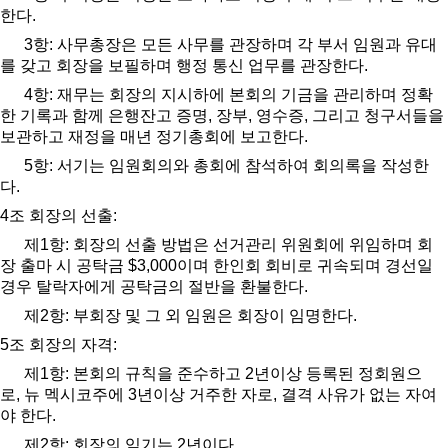
한다
.
3
항
:
사무총장은 모든 사무를 관장하며 각 부서 임원과 유대
를 갖고 회장을 보필하며 행정 통신 업무를 관장한다
.
4
항
:
재무는 회장의 지시하에 본회의 기금을 관리하며 정확
한 기록과 함께 은행잔고 증명
,
장부
,
영수증
,
그리고 청구서들을
보관하고 재정을 매년 정기총회에 보고한다
.
5
항
:
서기는 임원회의와 총회에 참석하여 회의록을 작성한
다
.
4
조 회장의 선출
:
제
1
항
:
회장의 선출 방법은 선거관리 위원회에 위임하며 회
장 출마 시 공탁금
$3,000
이며 한인회 회비로 귀속되며 경선일
경우 탈락자에게 공탁금의 절반을 환불한다
.
제
2
항
:
부회장 및 그 외 임원은 회장이 임명한다
.
5
조 회장의 자격
:
제
1
항
:
본회의 규칙을 준수하고
2
년이상 등록된 정회원으
로
,
뉴 멕시코주에
3
년이상 거주한 자로
,
결격 사유가 없는 자여
야 한다
.
제
2
항
:
회장의 임기는
2
년이다
.