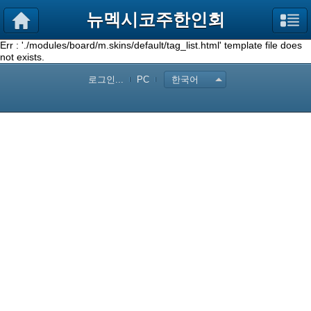
뉴멕시코주한인회
Err : './modules/board/m.skins/default/tag_list.html' template file does
not exists.
로그인...
PC
한국어