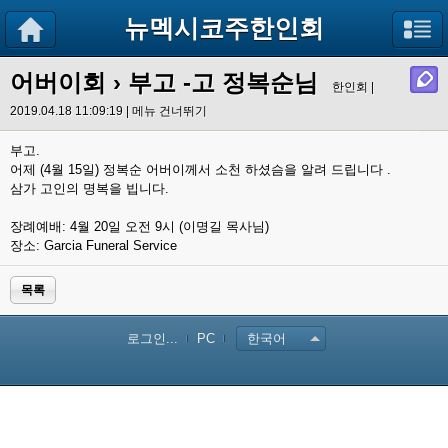
뉴멕시코주한인회
어버이회
› 부고 -고 정복순님
한인회 |
2019.04.18 11:09:19 |
메뉴 건너뛰기
부고.
어제 (4월 15일) 정복순 어버이께서 소천 하셨슴을 알려 드립니다 .
삼가 고인의 명복을 빕니다.
장례예배: 4월 20일 오전 9시 (이명길 목사님)
장소: Garcia Funeral Service
목록
로그인...
PC
한국어