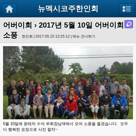
뉴멕시코주한인회
어버이회
› 2017년 5월 10일 어버이회
소풍
한인회 | 2017.05.15 13:25:12 |
메뉴 건너뛰기
5월 10일에 윤태자 수석 부회장님댁에서 모여 소풍을 즐겼습니다. 모두
다 행복한 표정으로 사진 찰칵~