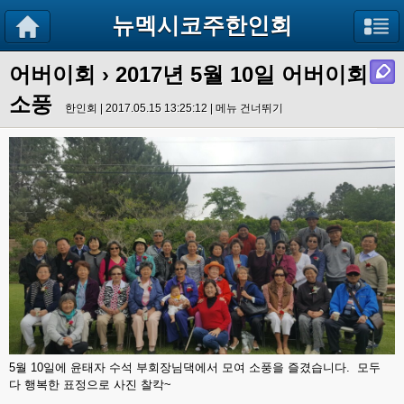
뉴멕시코주한인회
어버이회
› 2017년 5월 10일 어버이회
소풍
한인회 | 2017.05.15 13:25:12 |
메뉴 건너뛰기
5월 10일에 윤태자 수석 부회장님댁에서 모여 소풍을 즐겼습니다. 모두
다 행복한 표정으로 사진 찰칵~