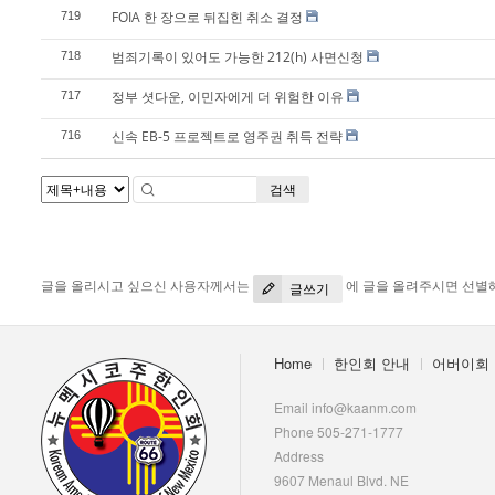
FOIA 한 장으로 뒤집힌 취소 결정
719
범죄기록이 있어도 가능한 212(h) 사면신청
718
정부 셧다운, 이민자에게 더 위험한 이유
717
신속 EB-5 프로젝트로 영주권 취득 전략
716
검색
글을 올리시고 싶으신 사용자께서는
에 글을 올려주시면 선별
글쓰기
Home
한인회 안내
어버이회
Email info@kaanm.com
Phone 505-271-1777
Address
9607 Menaul Blvd. NE