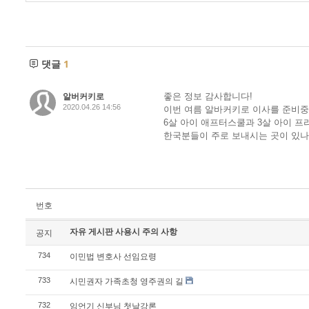
댓글
1
알버커키로
좋은 정보 감사합니다!
2020.04.26 14:56
이번 여름 알바커키로 이사를 준비중
6살 아이 애프터스쿨과 3살 아이 
한국분들이 주로 보내시는 곳이 있나
번호
자유 게시판 사용시 주의 사항
공지
이민법 변호사 선임요령
734
시민권자 가족초청 영주권의 길
733
임언기 신부님 첫날강론
732