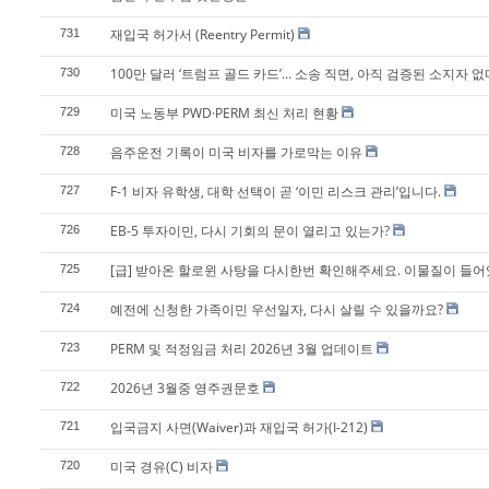
재입국 허가서 (Reentry Permit)
731
100만 달러 ‘트럼프 골드 카드’… 소송 직면, 아직 검증된 소지자 없
730
미국 노동부 PWD·PERM 최신 처리 현황
729
음주운전 기록이 미국 비자를 가로막는 이유
728
F-1 비자 유학생, 대학 선택이 곧 ‘이민 리스크 관리’입니다.
727
EB-5 투자이민, 다시 기회의 문이 열리고 있는가?
726
[급] 받아온 할로윈 사탕을 다시한번 확인해주세요. 이물질이 들
725
예전에 신청한 가족이민 우선일자, 다시 살릴 수 있을까요?
724
PERM 및 적정임금 처리 2026년 3월 업데이트
723
2026년 3월중 영주권문호
722
입국금지 사면(Waiver)과 재입국 허가(I-212)
721
미국 경유(C) 비자
720