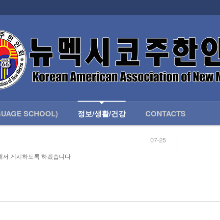
인회 안내
어버이회
한국학교(LANGUAGE SCHOOL)
UAGE SCHOOL)
정보/생활/건강
CONTACTS
07-25
04-04
해서 게시하도록 하겠습니다
합니다.
03-23
님
02-20
 안내
02-06
07-25