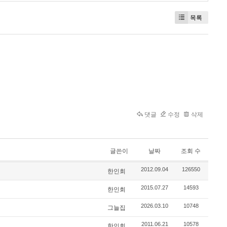
목록
댓글
수정
삭제
글쓴이
날짜
조회 수
2012.09.04
126550
한인회
2015.07.27
14593
한인회
2026.03.10
10748
그늘집
2011.06.21
10578
한인회