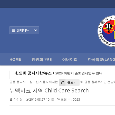
로그인
회원가입
HOME
한
Home
한인회 안내
전체보기
어버이회
한국학교(Language School)
HOME
한인회 안내
어버이회
한국학교(LANG
정보/생활/건강
- 한인회총람(2012)
한인회 공지사항/뉴스
2026 하반기 순회영사업무 안내
2026 미주한인회장대회
- 뉴멕시코 한인업소록
글을 올리시고 싶으신 사용자께서는
에 글을 올려주시면 선별
왕과 사는 남자 앨버커키에서 영화 상영
글쓰기
알버커키 감리교회 부흥회 조영진 목사
뉴멕시코 지역 Child Care Search
- 뉴멕시코골프회
2026년 3월 10일 상반기 순회 영사업무
2026 하반기 순회영사업무 안내
한인회
2019.08.27 10:18
조회 수 : 5023
Contacts