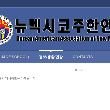
인회 안내
어버이회
한국학교(LANGUAGE SCHOOL)
UAGE SCHOOL)
정보/생활/건강
CONTACTS
07-25
04-04
해서 게시하도록 하겠습니다
합니다.
03-23
님
02-20
 안내
02-06
07-25