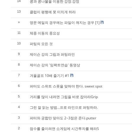
콩과 콩나물을 이용한 강장.강정
14
클럽이 평행에 못 미치게 하라
13
영문 메일의 경우에는 파일이 깨지는 경우
[1]
»
체중 이동의 중요성
11
퍼팅의 모든 것
10
제이슨 강의 그립과 퍼팅라인
9
제이슨 강의 '임팩트연습' 동영상
8
겨울골프 10배 즐기기 #1
7
퍼터도 스위트 스폿을 맞혀야 한다. sweet spot
6
거리를 많이 내려면 그립을 바로 잡아라Grip
5
그린 잘 읽는 방법...프로 라인으로 퍼팅하라.
4
퍼터와 궁합만 맞아도 2~3점은 준다.putter
3
점수를 줄이려면 쇼게임에 시간투자를 해라S
2