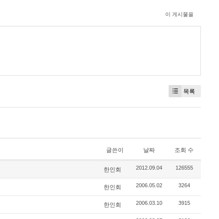
이 게시물을
목록
글쓴이
날짜
조회 수
2012.09.04
126555
한인회
2006.05.02
3264
한인회
2006.03.10
3915
한인회