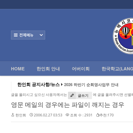
로그인
회원가입
HOME
한
Home
한인회 안내
전체보기
어버이회
한국학교(Language School)
HOME
한인회 안내
어버이회
한국학교(LANG
정보/생활/건강
- 한인회총람(2012)
한인회 공지사항/뉴스
2026 하반기 순회영사업무 안내
2026 미주한인회장대회
- 뉴멕시코 한인업소록
글을 올리시고 싶으신 사용자께서는
에 글을 올려주시면 선별
왕과 사는 남자 앨버커키에서 영화 상영
글쓰기
알버커키 감리교회 부흥회 조영진 목사
영문 메일의 경우에는 파일이 깨지는 경우
- 뉴멕시코골프회
2026년 3월 10일 상반기 순회 영사업무
2026 하반기 순회영사업무 안내
한인회
2006.02.27 03:53
조회 수 : 2931
추천:170
Contacts