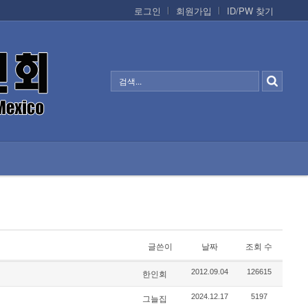
로그인
회원가입
ID/PW 찾기
정보/생활/건강
CONTACTS
글쓴이
날짜
조회 수
2012.09.04
126615
한인회
2024.12.17
5197
그늘집