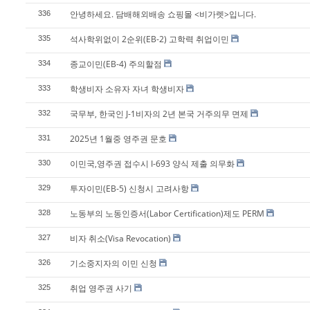
안녕하세요. 담배해외배송 쇼핑몰 <비가렛>입니다.
336
석사학위없이 2순위(EB-2) 고학력 취업이민
335
종교이민(EB-4) 주의할점
334
학생비자 소유자 자녀 학생비자
333
국무부, 한국인 J-1비자의 2년 본국 거주의무 면제
332
2025년 1월중 영주권 문호
331
이민국,영주권 접수시 I-693 양식 제출 의무화
330
투자이민(EB-5) 신청시 고려사항
329
노동부의 노동인증서(Labor Certification)제도 PERM
328
비자 취소(Visa Revocation)
327
기소중지자의 이민 신청
326
취업 영주권 사기
325