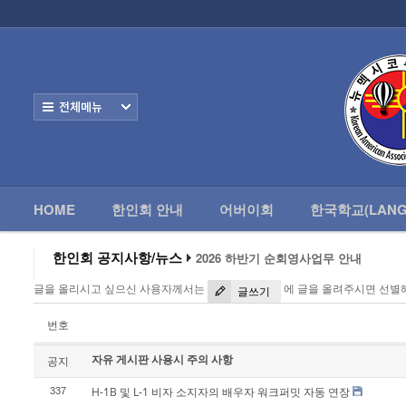
로그인
회원가입
HOME
한
Home
한인회 안내
전체보기
어버이회
한국학교(Language School)
HOME
한인회 안내
어버이회
한국학교(LANG
정보/생활/건강
- 한인회총람(2012)
한인회 공지사항/뉴스
2026 하반기 순회영사업무 안내
2026 미주한인회장대회
- 뉴멕시코 한인업소록
글을 올리시고 싶으신 사용자께서는
에 글을 올려주시면 선별
왕과 사는 남자 앨버커키에서 영화 상영
글쓰기
알버커키 감리교회 부흥회 조영진 목사
- 뉴멕시코골프회
2026년 3월 10일 상반기 순회 영사업무
번호
2026 하반기 순회영사업무 안내
자유 게시판 사용시 주의 사항
Contacts
공지
H-1B 및 L-1 비자 소지자의 배우자 워크퍼밋 자동 연장
337