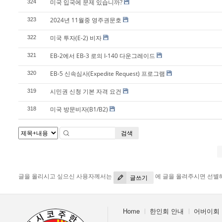
미국 입국에 문제 있습니까?
324
2024년 11월중 영주권문호
323
미국 투자(E-2) 비자
322
EB-2에서 EB-3 로의 I-140 다운그레이드
321
EB-5 신속심사(Expedite Request) 프로그램
320
시민권 신청 기본 자격 요건
319
미국 방문비자(B1/B2)
318
검색
글을 올리시고 싶으신 사용자께서는
에 글을 올려주시면 선별
글쓰기
Home
한인회 안내
어버이회