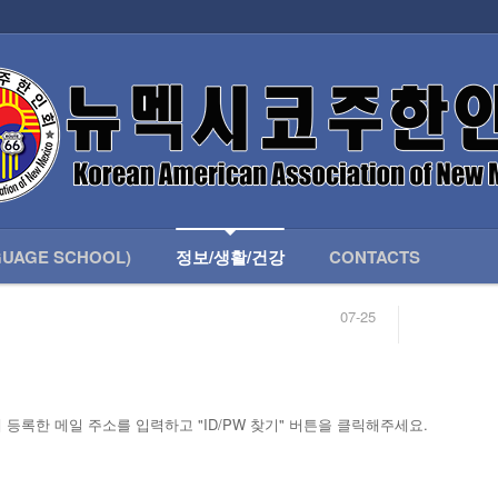
인회 안내
어버이회
한국학교(LANGUAGE SCHOOL)
UAGE SCHOOL)
정보/생활/건강
CONTACTS
07-25
04-04
합니다.
03-23
님
02-20
 안내
02-06
07-25
등록한 메일 주소를 입력하고 "ID/PW 찾기" 버튼을 클릭해주세요.