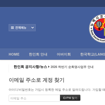
로그인
회원가입
HOME
한
Home
한인회 안내
전체보기
어버이회
한국학교(Language School)
HOME
한인회 안내
어버이회
한국학교(LANG
정보/생활/건강
- 한인회총람(2012)
한인회 공지사항/뉴스
2026 하반기 순회영사업무 안내
2026 미주한인회장대회
- 뉴멕시코 한인업소록
왕과 사는 남자 앨버커키에서 영화 상영
이메일 주소로 계정 찾기
알버커키 감리교회 부흥회 조영진 목사
- 뉴멕시코골프회
2026년 3월 10일 상반기 순회 영사업무
2026 하반기 순회영사업무 안내
아이디/비밀번호는 가입시 등록한 메일 주소로 알려드립니다. 가입할 때 
Contacts