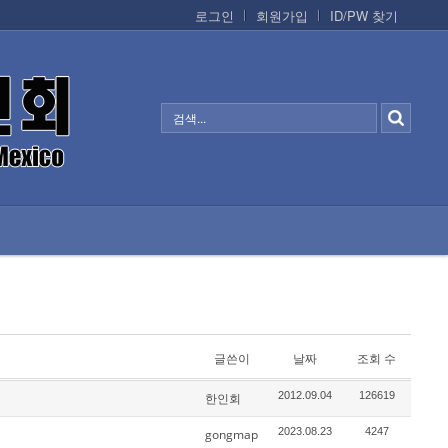
로그인
회원가입
ID/PW 찾기
정보/생활/건강
CONTACTS
글쓴이
날짜
조회 수
2012.09.04
126619
한인회
2023.08.23
4247
gongmap