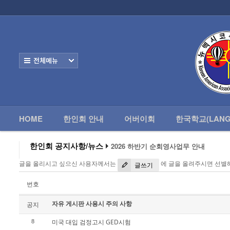
로그인
회원가입
HOME
한
Home
한인회 안내
전체보기
어버이회
한국학교(Language School)
HOME
한인회 안내
어버이회
한국학교(LANG
정보/생활/건강
- 한인회총람(2012)
한인회 공지사항/뉴스
2026 하반기 순회영사업무 안내
2026 미주한인회장대회
- 뉴멕시코 한인업소록
글을 올리시고 싶으신 사용자께서는
에 글을 올려주시면 선별
왕과 사는 남자 앨버커키에서 영화 상영
글쓰기
알버커키 감리교회 부흥회 조영진 목사
- 뉴멕시코골프회
2026년 3월 10일 상반기 순회 영사업무
번호
2026 하반기 순회영사업무 안내
자유 게시판 사용시 주의 사항
Contacts
공지
미국 대입 검정고시 GED시험
8