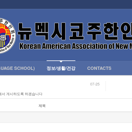
인회 안내
어버이회
한국학교(LANGUAGE SCHOOL)
UAGE SCHOOL)
정보/생활/건강
CONTACTS
07-25
04-04
해서 게시하도록 하겠습니다
합니다.
03-23
님
02-20
 안내
02-06
제목
07-25