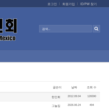
로그인
회원가입
ID/PW 찾기
정보/생활/건강
CONTACTS
글쓴이
날짜
조회 수
2012.09.04
126590
한인회
2026.06.24
494
그늘집