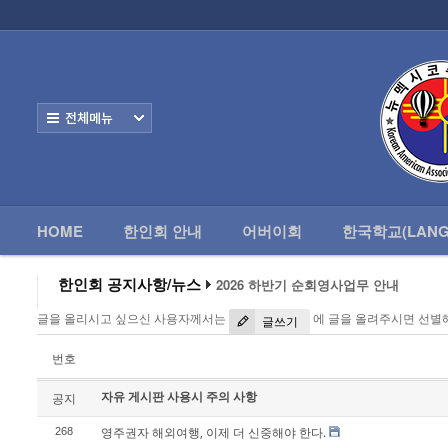
로그인
회원가입
HOME
한
Home
한인회 안내
전체보기
어버이회
한국학교(Language School)
HOME
한인회 안내
어버이회
한국학교(LANG
정보/생활/건강
- 한인회총람(2012)
한인회 공지사항/뉴스
2026 하반기 순회영사업무 안내
2026 미주한인회장대회
- 뉴멕시코 한인업소록
글을 올리시고 싶으신 사용자께서는
에 글을 올려주시면 선별
왕과 사는 남자 앨버커키에서 영화 상영
글쓰기
알버커키 감리교회 부흥회 조영진 목사
- 뉴멕시코골프회
2026년 3월 10일 상반기 순회 영사업무
번호
2026 하반기 순회영사업무 안내
자유 게시판 사용시 주의 사항
Contacts
공지
영주권자 해외여행, 이제 더 신중해야 한다.
268