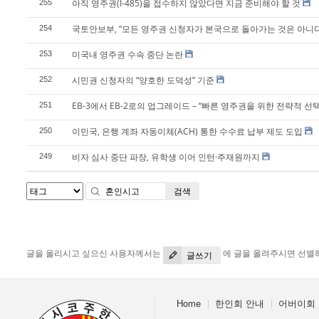
아직 영주권(I-485)을 접수하지 않았다면 지금 준비해야 할 것
255
국토안보부, “모든 영주권 신청자가 본국으로 돌아가는 것은 아니다
254
미국내 영주권 수속 중단 논란
253
시민권 신청자의 “양호한 도덕성” 기준
252
EB-3에서 EB-2로의 업그레이드 – “빠른 영주권을 위한 전략적 선택
251
이민국, 은행 계좌 자동이체(ACH) 통한 수수료 납부 제도 도입
250
비자 심사 중단 파장, 유학생 이어 인턴·주재원까지
249
검색
글을 올리시고 싶으신 사용자께서는
에 글을 올려주시면 선별
글쓰기
Home
한인회 안내
어버이회