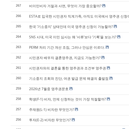
비이민비자 거절과 사면, 무엇이 가장 중요할까?
267
ESTA로 입국한 시민권자 직계가족, 아직도 미국에서 영주권 신청
266
한국 ‘기소중지’ 상태인데 미국 영주권 신청이 가능할까?
265
SNS 시대, 미국 이민 심사는 왜 ‘서류’보다 ‘기록’을 보는가?
264
PERM 처리 기간 개선 조짐, 그러나 안심은 이르다.
263
시민권자 배우자 결혼영주권, 지금도 가능한가?
262
시민권자와의 결혼을 통한 영주권과 조건부 영주권
261
기소중지 조회와 진단, 여권 발급 문제 해결의 출발점
260
2026년 7월중 영주권문호
259
학생(F-1) 비자, 언제 신청하는 것이 가장 적절할까?
258
주재원(L-1) 비자란 무엇인가?
257
투자(E-2) 비자란 무엇인가?
256