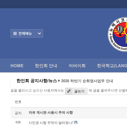
로그인
회원가입
HOME
한
Home
한인회 안내
전체보기
어버이회
한국학교(Language School)
HOME
한인회 안내
어버이회
한국학교(LANG
정보/생활/건강
- 한인회총람(2012)
한인회 공지사항/뉴스
2026 하반기 순회영사업무 안내
2026 미주한인회장대회
- 뉴멕시코 한인업소록
글을 올리시고 싶으신 사용자께서는
에 글을 올려주시면 선별
왕과 사는 남자 앨버커키에서 영화 상영
글쓰기
알버커키 감리교회 부흥회 조영진 목사
- 뉴멕시코골프회
2026년 3월 10일 상반기 순회 영사업무
번호
2026 하반기 순회영사업무 안내
자유 게시판 사용시 주의 사항
Contacts
공지
시민권 시험 무엇이 달라졌나?
636