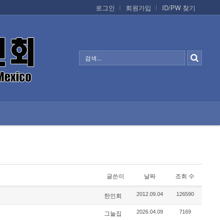
로그인
회원가입
ID/PW 찾기
정보/생활/건강
CONTACTS
글쓴이
날짜
조회 수
2012.09.04
126590
한인회
2026.04.09
7169
그늘집