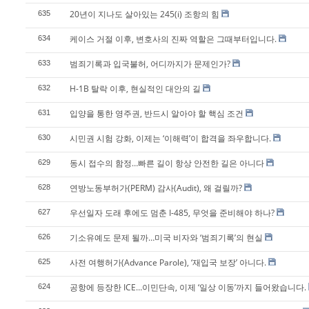
20년이 지나도 살아있는 245(i) 조항의 힘
635
케이스 거절 이후, 변호사의 진짜 역할은 그때부터입니다.
634
범죄기록과 입국불허, 어디까지가 문제인가?
633
H-1B 탈락 이후, 현실적인 대안의 길
632
입양을 통한 영주권, 반드시 알아야 할 핵심 조건
631
시민권 시험 강화, 이제는 ‘이해력’이 합격을 좌우합니다.
630
동시 접수의 함정…빠른 길이 항상 안전한 길은 아니다
629
연방노동부허가(PERM) 감사(Audit), 왜 걸릴까?
628
우선일자 도래 후에도 멈춘 I-485, 무엇을 준비해야 하나?
627
기소유예도 문제 될까…미국 비자와 ‘범죄기록’의 현실
626
사전 여행허가(Advance Parole), ‘재입국 보장’ 아니다.
625
공항에 등장한 ICE…이민단속, 이제 ‘일상 이동’까지 들어왔습니다.
624