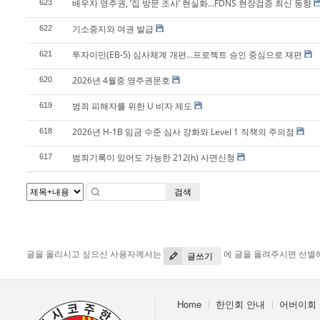
배우자 영주권, ‘집 방문 조사’ 현실화…FDNS 현장검증 최신 동향
623
기소중지와 여권 발급
622
투자이민(EB-5) 심사체계 개편…프로젝트 승인 중심으로 재편
621
2026년 4월중 영주권문호
620
범죄 피해자를 위한 U 비자 제도
619
2026년 H-1B 임금 수준 심사 강화와 Level 1 직책의 주의점
618
범죄기록이 있어도 가능한 212(h) 사면신청
617
검색
글을 올리시고 싶으신 사용자께서는
에 글을 올려주시면 선별
글쓰기
Home
한인회 안내
어버이회