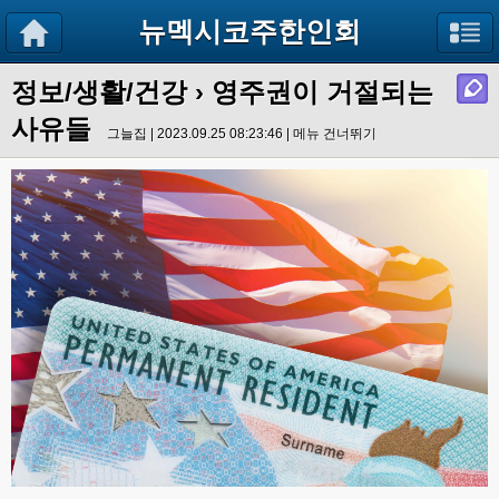
뉴멕시코주한인회
정보/생활/건강
› 영주권이 거절되는
사유들
그늘집 | 2023.09.25 08:23:46 |
메뉴 건너뛰기