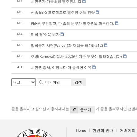
시민권자 가족초청 영주권의 길
417
신속 EB-5 프로젝트로 영주권 취득 전략
416
PERM 구인광고, 한 줄의 문구가 영주권을 좌우한다.
415
미국 경유(C) 비자
414
입국금지 사면(Waiver)과 재입국 허가(I-212)
413
추방(Removal) 절차, 2026년 기준 무엇이 달라졌습니까?
412
시민권 증서, 여권보다 더 중요한 이유
411
검색
글을 올리시고 싶으신 사용자께서는
에 글을 올려주시면 선별
글쓰기
Home
한인회 안내
어버이회