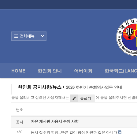
로그인
회원가입
HOME
한
Home
한인회 안내
전체보기
어버이회
한국학교(Language School)
HOME
한인회 안내
어버이회
한국학교(LANG
정보/생활/건강
- 한인회총람(2012)
한인회 공지사항/뉴스
2026 하반기 순회영사업무 안내
2026 미주한인회장대회
- 뉴멕시코 한인업소록
글을 올리시고 싶으신 사용자께서는
에 글을 올려주시면 선별
왕과 사는 남자 앨버커키에서 영화 상영
글쓰기
알버커키 감리교회 부흥회 조영진 목사
- 뉴멕시코골프회
2026년 3월 10일 상반기 순회 영사업무
번호
2026 하반기 순회영사업무 안내
자유 게시판 사용시 주의 사항
Contacts
공지
동시 접수의 함정…빠른 길이 항상 안전한 길은 아니다
430