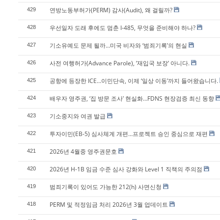
연방노동부허가(PERM) 감사(Audit), 왜 걸릴까?
429
우선일자 도래 후에도 멈춘 I-485, 무엇을 준비해야 하나?
428
기소유예도 문제 될까…미국 비자와 ‘범죄기록’의 현실
427
사전 여행허가(Advance Parole), ‘재입국 보장’ 아니다.
426
공항에 등장한 ICE…이민단속, 이제 ‘일상 이동’까지 들어왔습니다.
425
배우자 영주권, ‘집 방문 조사’ 현실화…FDNS 현장검증 최신 동향
424
기소중지와 여권 발급
423
투자이민(EB-5) 심사체계 개편…프로젝트 승인 중심으로 재편
422
2026년 4월중 영주권문호
421
2026년 H-1B 임금 수준 심사 강화와 Level 1 직책의 주의점
420
범죄기록이 있어도 가능한 212(h) 사면신청
419
PERM 및 적정임금 처리 2026년 3월 업데이트
418