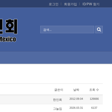
로그인
회원가입
ID/PW 찾기
정보/생활/건강
CONTACTS
글쓴이
날짜
조회 수
2012.09.04
126666
한인회
2026.03.31
6137
그늘집