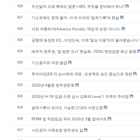
우선일자 도래 후에도 멈춘 I-485, 무엇을 준비해야 하나?
428
기소유예도 문제 될까…미국 비자와 ‘범죄기록’의 현실
427
사전 여행허가(Advance Parole), ‘재입국 보장’ 아니다.
426
공항에 등장한 ICE…이민단속, 이제 ‘일상 이동’까지 들어왔습니다.
425
배우자 영주권, ‘집 방문 조사’ 현실화…FDNS 현장검증 최신 동향
424
기소중지와 여권 발급
423
투자이민(EB-5) 심사체계 개편…프로젝트 승인 중심으로 재편
422
2026년 4월중 영주권문호
421
2026년 H-1B 임금 수준 심사 강화와 Level 1 직책의 주의점
420
범죄기록이 있어도 가능한 212(h) 사면신청
419
PERM 및 적정임금 처리 2026년 3월 업데이트
418
시민권자 가족초청 영주권의 길
417