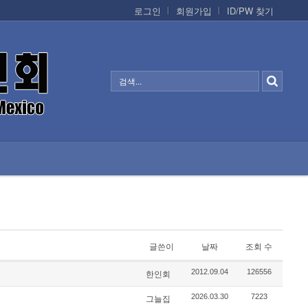
로그인
회원가입
ID/PW 찾기
정보/생활/건강
CONTACTS
글쓴이
날짜
조회 수
2012.09.04
126556
한인회
2026.03.30
7223
그늘집