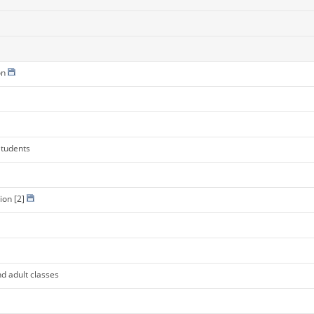
on
Students
ion
[2]
d adult classes