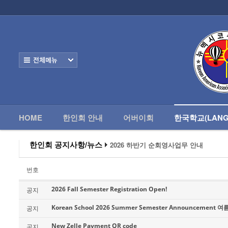
로그인
회원가입
HOME
한
Home
한인회 안내
전체보기
어버이회
한국학교(Language School)
HOME
한인회 안내
어버이회
한국학교(LANG
- 한국학교 교장인사
정보/생활/건강
한인회 공지사항/뉴스
2026 하반기 순회영사업무 안내
2026 미주한인회장대회
왕과 사는 남자 앨버커키에서 영화 상영
Contacts
번호
알버커키 감리교회 부흥회 조영진 목사
2026년 3월 10일 상반기 순회 영사업무
2026 Fall Semester Registration Open!
공지
2026 하반기 순회영사업무 안내
Korean School 2026 Summer Semester Announcement
공지
New Zelle Payment QR code
공지