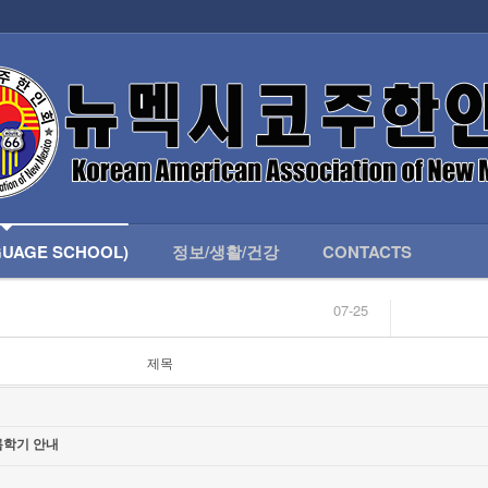
인회 안내
어버이회
한국학교(LANGUAGE SCHOOL)
UAGE SCHOOL)
정보/생활/건강
CONTACTS
07-25
04-04
합니다.
03-23
제목
님
02-20
 안내
02-06
07-25
 여름학기 안내