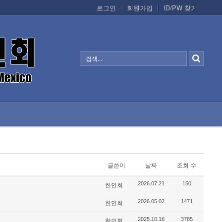
로그인
회원가입
ID/PW 찾기
정보/생활/건강
CONTACTS
글쓴이
날짜
조회 수
2026.07.21
150
한인회
2026.05.02
1471
한인회
2025.10.16
3785
한인회