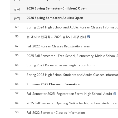
2026 Spring Semester (Children) Open
공지
2026 Spring Semester (Adults) Open
공지
Spring 2024 High School and Adults Korean Classes Informati
59
뉴 멕시코 한국학교 2023 봄학기 개강 안내
58
Fall 2022 Korean Classes Registration Form
57
2025 Fall Semester – Free School, Elementary, Middle School 
56
Spring 2022 Korean Classes Registration Form
55
Spring 2025 High School Students and Adults Classes Informat
54
Summer 2025 Classes Information
53
Fall Semester 2025, Registration Form( High School, Adult)
52
2025 Fall Semester Opening Notice for high school students an
51
Fall 2022 Semester Classes Information
50