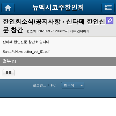
뉴멕시코주한인회
한인회소식/공지사항
› 산타페 한인신
문 창간
한인회 | 2020.09.26 20:46:52 |
메뉴 건너뛰기
산타페 한인신문 창간호 입니다.
SantaFeNewsLetter_vol_01.pdf
첨부
[1]
목록
로그인...
PC
한국어