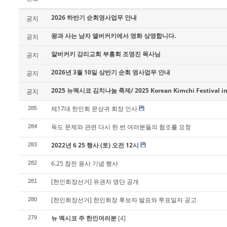
2026 하반기 순회영사업무 안내
공지
왕과 사는 남자 앨버커키에서 영화 상영합니다.
공지
알버커키 감리교회 부흥회 조영진 목사님
공지
2026년 3월 10일 상반기 순회 영사업무 안내
공지
2025 뉴멕시코 김치나눔 축제/ 2025 Korean Kimchi Festival in
공지
제17대 한인회 문상귀 회장 인사
285
독도 문제와 관련 다시 한 번 여러분들의 협조를 요청
284
2022년 6 25 행사 (토) 오전 12시
283
6.25 참전 용사 기념 행사
282
[한인회장선거] 유권자 명단 공개
281
[한인회장선거] 한인회장 후보자 발표와 투표일자 공고
280
뉴 멕시코 주 한인여러분
[4]
279