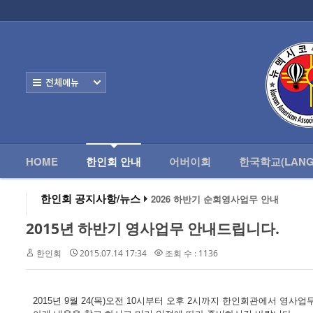
로그인
회원가입
HOME
한
Home
한인회 안내
전체보기
- 한인회 정관
- 한인회 구성
- 한인회 연혁
HOME
한인회 안내
어버이회
한국학교(LANG
- 한인회장 인사
한인회 공지사항/뉴스
2026 하반기 순회영사업무 안내
2026 미주한인회장대회
- 한인회 역대회장
왕과 사는 남자 앨버커키에서 영화 상영
2015년 하반기 영사업무 안내드립니다.
알버커키 감리교회 부흥회 조영진 목사
- 한인회소식/공지사항
2026년 3월 10일 상반기 순회 영사업무
한인회
2015.07.14 17:34
조회 수 : 1136
2026 하반기 순회영사업무 안내
- Event Photos
- 행사 일정표
2015년 9월 24(목)오전 10시부터 오후 2시까지 한인회관에서 영사업