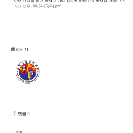
아래 내용을 참고 하시고 미리 일정에 따라 준비하시길 바랍니다.
- 한인회장선관위원회
영사업무, 09-24-15(목).pdf
- 한인회 정관 위원회
어버이회
한국학교(Language School)
첨부 [
1
]
정보/생활/건강
Contacts
댓글
0
번호