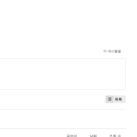
이 게시물을
목록
글쓴이
날짜
조회 수