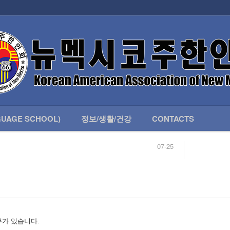
인회 안내
어버이회
한국학교(LANGUAGE SCHOOL)
UAGE SCHOOL)
정보/생활/건강
CONTACTS
07-25
04-04
합니다.
03-23
님
02-20
 안내
02-06
07-25
무가 있습니다.