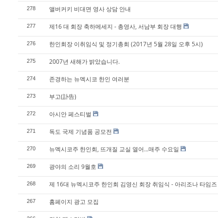
앨버커키 비대면 영사 상담 안내
278
제16 대 회장 축하메세지 - 총영사, 서남부 회장 대행
277
한인회장 이취임식 및 정기총회 (2017년 5월 28일 오후 5시)
276
2007년 새해가 밝았습니다.
275
존경하는 뉴멕시코 한인 여러분
274
부고(訃告)
273
아시안 페스티벌
272
독도 국제 기념품 공모전
271
뉴멕시코주 한인회, 뜨개질 교실 열어...매주 수요일
270
광야의 소리 9월호
269
제 16대 뉴멕시코주 한인회 김영신 회장 취임식 - 아리조나 타임즈
268
홈페이지 광고 모집
267