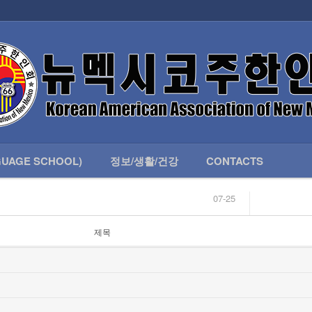
인회 안내
어버이회
한국학교(LANGUAGE SCHOOL)
UAGE SCHOOL)
정보/생활/건강
CONTACTS
07-25
04-04
합니다.
03-23
제목
님
02-20
 안내
02-06
07-25