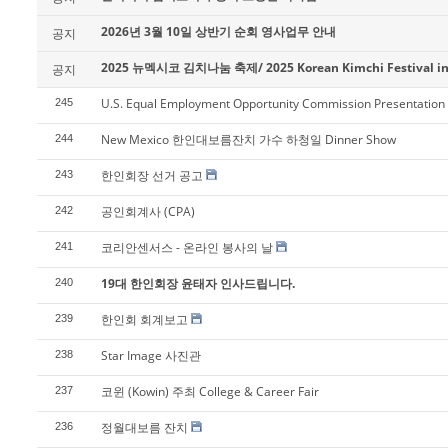
- 한인회장선관위원회
2026년 3월 10일 상반기 순회 영사업무 안내
공지
- 한인회 정관 위원회
2025 뉴멕시코 김치나눔 축제/ 2025 Korean Kimchi Festival in
공지
어버이회
U.S. Equal Employment Opportunity Commission Presentation
245
한국학교(Language School)
New Mexico 한인대보름잔치 가수 하청일 Dinner Show
244
정보/생활/건강
한인회장 선거 공고
243
공인회계사 (CPA)
242
Contacts
코리안센서스 - 온라인 봉사의 날
241
19대 한인회장 윤태자 인사드립니다.
240
한인회 회계보고
239
Star Image 사진관
238
코윈 (Kowin) 주최 College & Career Fair
237
정월대보름 잔치
236