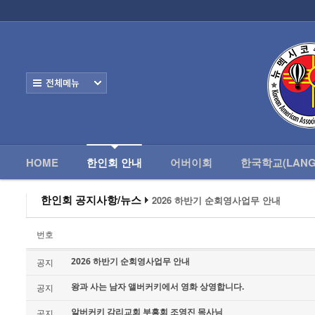
로그인
회원가입
HOME
한
Home
한인회 안내
전체보기
- 한인회 정관
- 한인회 구성
- 한인회 연혁
HOME
한인회 안내
어버이회
한국학교(LANG
- 한인회장 인사
한인회 공지사항/뉴스
2026 하반기 순회영사업무 안내
2026 미주한인회장대회
- 한인회 역대회장
왕과 사는 남자 앨버커키에서 영화 상영
번호
알버커키 감리교회 부흥회 조영진 목사
- 한인회소식/공지사항
2026년 3월 10일 상반기 순회 영사업무
2026 하반기 순회영사업무 안내
공지
2026 하반기 순회영사업무 안내
- Event Photos
왕과 사는 남자 앨버커키에서 영화 상영합니다.
공지
- 행사 일정표
알버커키 감리교회 부흥회 조영진 목사님
공지