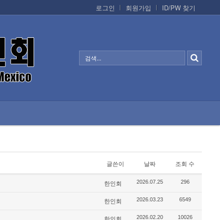
로그인
회원가입
ID/PW 찾기
정보/생활/건강
CONTACTS
글쓴이
날짜
조회 수
2026.07.25
296
한인회
2026.03.23
6549
한인회
2026.02.20
10026
한인회