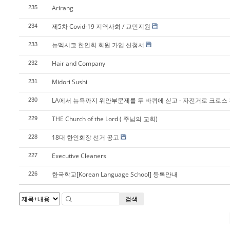
Arirang
235
제5차 Covid-19 지역사회 / 교민지원
234
뉴멕시코 한인회 회원 가입 신청서
233
Hair and Company
232
Midori Sushi
231
LA에서 뉴욕까지 위안부문제를 두 바퀴에 싣고 - 자전거로 크로스
230
THE Church of the Lord ( 주님의 교회)
229
18대 한인회장 선거 공고
228
Executive Cleaners
227
한국학교[Korean Language School] 등록안내
226
검색