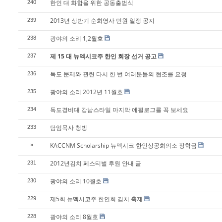
한인 대 화합을 위한 공동출범식
240
2013년 상반기 순회영사 민원 일정 공지
239
광야의 소리 1,2월호
238
제 15 대 뉴멕시코주 한인 회장 선거 공고
237
독도 문제와 관련 다시 한 번 여러분들의 협조를 요청
236
광야의 소리 2012년 11월호
235
독도경비대 강남스타일 마지막 에필로그를 꼭 보세요
234
담임목사 청빙
233
KACCNM Scholarship 뉴멕시코 한인상공회의소 장학금
»
2012년김치 페스티벌 후원 안내 글
231
광야의 소리 10월호
230
제5회 뉴멕시코주 한인회 김치 축제
229
광야의 소리 8월호
228