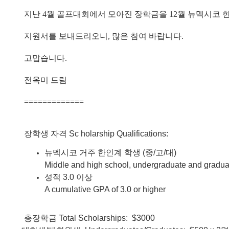
- 한인회장선관위원회
지난
4
월
골프대회에서
모아진
장학금을
12
월
뉴멕시코
- 한인회 정관 위원회
지원서를
보내드리오니
,
많은
참여
바랍니다
.
어버이회
고맙습니다
.
한국학교(Language School)
전옥미
드림
정보/생활/건강
=============
Contacts
장학생
자격
Sc holarship Qualifications:
뉴멕시코
거주
한인계
학생
(
중
/
고
/
대
)
Middle and high school, undergraduate and graduat
성적
3.0
이상
A cumulative GPA of 3.0 or higher
총장학금
Total Scholarships: $3000