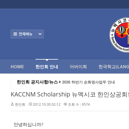
로그인
회원가입
HOME
한
Home
한인회 안내
전체보기
- 한인회 정관
- 한인회 구성
- 한인회 연혁
HOME
한인회 안내
어버이회
한국학교(LANG
- 한인회장 인사
한인회 공지사항/뉴스
2026 하반기 순회영사업무 안내
2026 미주한인회장대회
- 한인회 역대회장
왕과 사는 남자 앨버커키에서 영화 상영
KACCNM Scholarship 뉴멕시코 한인상
알버커키 감리교회 부흥회 조영진 목사
- 한인회소식/공지사항
2026년 3월 10일 상반기 순회 영사업무
한인회
2012.10.30 02:12
조회 수 : 9574
2026 하반기 순회영사업무 안내
- Event Photos
- 행사 일정표
안녕하십니까
?