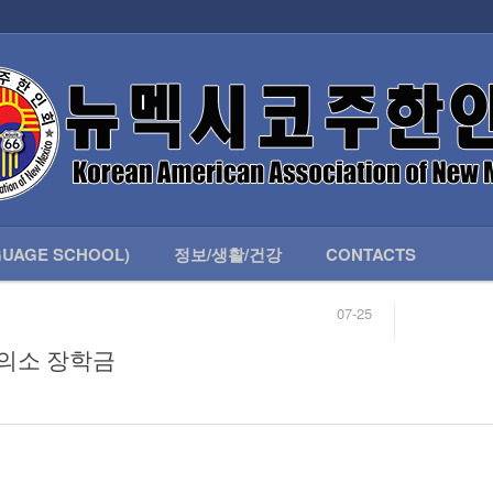
인회 안내
어버이회
한국학교(LANGUAGE SCHOOL)
UAGE SCHOOL)
정보/생활/건강
CONTACTS
07-25
04-04
합니다.
03-23
공회의소 장학금
님
02-20
 안내
02-06
07-25