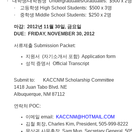
·
대학생
/
대학원생
Undergraduates/Graduates: $500 x 2
명
·
고등학생
High School Students: $500 x 3
명
·
중학생
Middle School Students: $250 x 2
명
마감
: 2012
년
11
월
30
일
,
금요일
DUE: FRIDAY, NOVEMBER 30, 2012
서류제출
Submission Packet:
지원서
(
자기소개서
포함
) Application form
성적
증명서
Official Transcript
Submit to: KACCNM Scholarship Committee
1418 Juan Tabo Blvd. NE
Albuquerque, NM 87112
연락처
POC:
이메일
email:
KACCNM@HOTMAIL.COM
김철
회장
, Charles Kim, President, 505-999-8222
문상귀
사무총장
, Sam Mun, Secretary General, 50