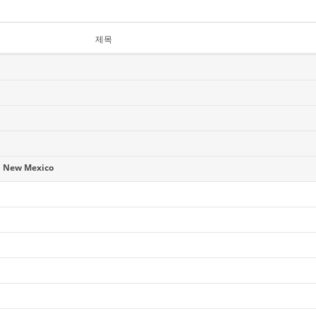
제목
 New Mexico