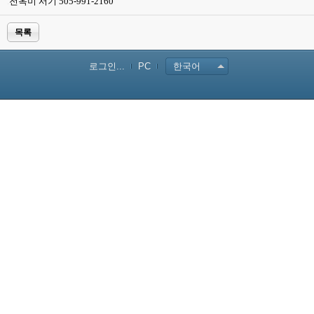
.
전옥미 서기 505-991-2160
목록
로그인...
PC
한국어