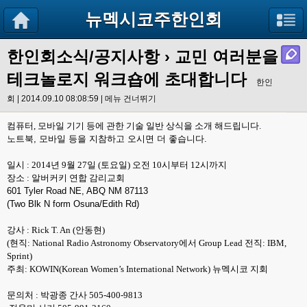
뉴멕시코주한인회
한인회소식/공지사항
› 교민 여러분을
테크놀로지 워크숍에 초대합니다
한인
회 | 2014.09.10 08:08:59 |
메뉴 건너뛰기
컴퓨터
,
모바일 기기 등에 관한 기술
일반 상식을 소개 해드립니다
.
노트북, 모바일 등을 지참하고 오시면 더 좋습니다.
일시
: 2014
년
9
월
27
일
(
토요일
)
오전
10
시부터
12
시까지
장소
:
알버커키 연합 감리교회
601 Tyler Road NE, ABQ NM 87113
(Two Blk N form Osuna/Edith Rd)
강사
: Rick T. An
(안동현)
(
현직
: National Radio Astronomy Observatory
에
서
Group Lead
전직
: IBM,
Sprint)
주최
: KOWIN(Korean Women’s International Net
work)
뉴멕시코 지회
문의처
:
박광종 간사 505-400-9813