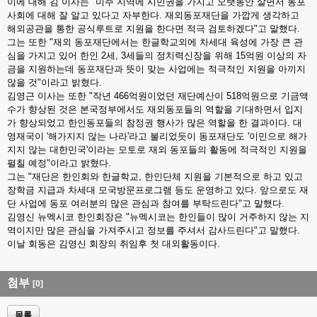
이에 대해 김 이사는 "미주 지역에 시민권을 가지고 오랫동안 살면서 동포
사회에 대해 잘 알고 있다고 자부한다. 재외동포재단을 가깝게 생각하고
해외공관을 통한 공식루트로 지원을 한다면 적극 검토하겠다"고 말했다.
그는 또한 "재외 동포재단에서는 한글학교외에 차세대 육성에 가장 큰 관
심을 가지고 있어 한인 2세, 3세들의 정치력신장을 위해 15억원 이상의 자
금을 지원하는데 동포재단과 뜻이 맞는 사업에는 적극적인 지원을 아끼지
않을 것"이라고 밝혔다.
김영근 이사는 또한 "작년 466억원이었던 재단예산이 518억원으로 기금액
수가 향상된 것은 본국정부에서도 재외동포들의 역할을 기대하면서 입지
가 향상되었고 한인동포들의 참정권 행사가 많은 역할을 한 결과이다. 대
영재국이 '해가지지 않는 나라'라고 불리었듯이 동포재단도 '이민으로 해가
지지 않는 대한민국'이라는 모토로 재외 동포들의 활동에 적극적인 지원을
펼칠 예정"이라고 밝혔다.
그는 "재단은 한인회와 한글학교, 한인단체 지원을 기본적으로 하고 있고
장학금 지급과 차세대 모국방문프로그램 등도 운영하고 있다. 앞으로도 재
단 사업에 동포 여러분의 많은 관심과 참여를 부탁드린다"고 말했다.
김영신 뉴멕시코 한인회장은 "뉴멕시코는 한인들이 많이 거주하지 않는 지
역이지만 많은 관심을 가져주시고 정보를 주셔서 감사드린다"고 말했다.
이날 회동은 김영신 회장의 취임후 첫 대외활동이다.
첨부
[0]
목록