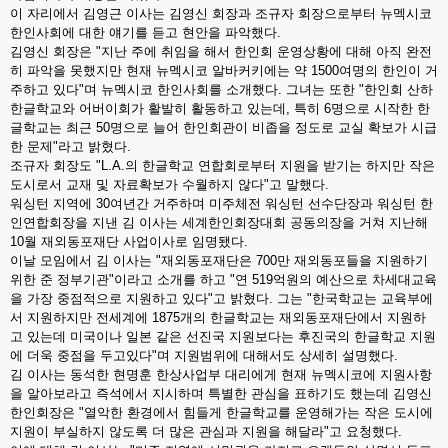
이 자리에서 김영근 이사는 김영신 회장과 조규자 회장으로부터 뉴멕시코
한인사회에 대한 얘기를 듣고 현안을 파악했다.
김영신 회장은 "지난 주에 취임을 해서 한인회 운영상황에 대해 아직 완전
히 파악을 못했지만 현재 뉴멕시코 알바커키에는 약 1500여명의 한인이 거
주하고 있다"며 뉴멕시코 한인사회를 소개했다. 그녀는 또한 "한인회 산하
한글학교와 어버이회가 활발히 활동하고 있는데, 특히 6명으로 시작한 한
글학교는 최근 50명으로 늘어 한인회관이 비좁을 정도로 교실 확보가 시급
한 문제"라고 밝혔다.
조규자 회장도 "L.A.의 한글학교 연합회로부터 지원을 받기는 하지만 작은
도시로서 교재 및 자료확보가 수월하지 않다"고 말했다.
워싱턴 지역에 30여년간 거주하며 미주체전 워싱턴 선수단장과 워싱턴 한
인연합회장을 지낸 김 이사는 세계한인회장대회 공동의장을 거쳐 지난해
10월 재외동포재단 사업이사로 임명됐다.
이날 모임에서 김 이사는 "재외동포재단은 700만 재외동포들을 지원하기
위한 준 정부기관"이라고 소개를 하고 "연 519억원의 예산으로 차세대교육
을 가장 중점적으로 지원하고 있다"고 밝혔다. 그는 "한국학교는 교육부에
서 지원하지만 전세계에 1875개의 한글학교는 재외동포재단에서 지원하
고 있는데 미국이나 일본 같은 선진국 지원보다는 후진국의 한글학교 지원
에 더욱 중점을 두고있다"며 지원범위에 대해서도 상세히 설명했다.
김 이사는 동석한 현명훈 한상사업부 대리에게 현재 뉴멕시코에 지원사항
을 알아보라고 즉석에서 지시하며 특별한 관심을 표하기도 했는데 김영신
한인회장은 "열악한 환경에서 힘들게 한글학교를 운영해가는 작은 도시에
지원이 부실하지 않도록 더 많은 관심과 지원을 해달라"고 요청했다.