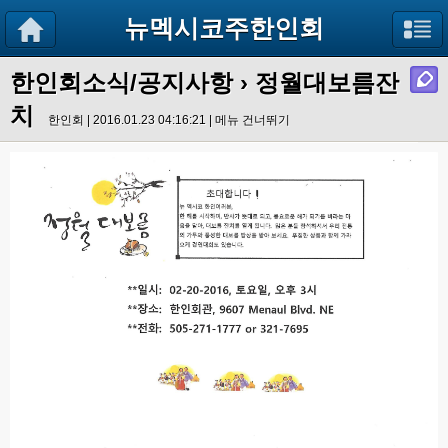
뉴멕시코주한인회
한인회소식/공지사항
› 정월대보름잔
치
한인회 | 2016.01.23 04:16:21 |
메뉴 건너뛰기