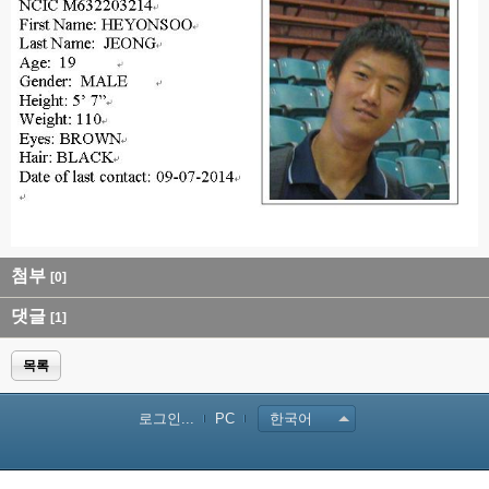
첨부
[0]
댓글
[1]
목록
로그인...
PC
한국어