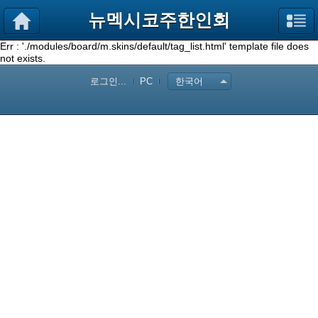
뉴멕시코주한인회
Err : './modules/board/m.skins/default/tag_list.html' template file does
not exists.
로그인...
PC
한국어