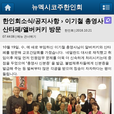
뉴멕시코주한인회
한인회소식/공지사항
› 이기철 총영사
산타페/앨버커키 방문
한인회 | 2016.10.21
07:44:06 |
메뉴 건너뛰기
10월 19일, 수, 에 새로 부임하신 이기철 총영사님이 알버커키와 산타
페를 방문해 교포간담회를 가졌습니다. 네덜란드 대사로 재직했고 취
임이후 제일 먼저 민원업무 문제를 더욱 더 신속하게 처리시키는데 중
점을 두었으며 "총영사 신분증' 을 발급, 불법체류자들에게 신분증을
발급해 주는 등 벌써부타 많은 각광을 받으며 칭송이 자자하다는 평이
들립니다.