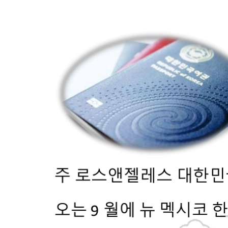
- 한인회장선관위원회
- 한인회 정관 위원회
어버이회
한국학교(Language School)
정보/생활/건강
Contacts