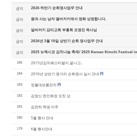
2026 하반기 순회영사업무 안내
공지
왕과 사는 남자 앨버커키에서 영화 상영합니다.
공지
알버커키 감리교회 부흥회 조영진 목사님
공지
2026년 3월 10일 상반기 순회 영사업무 안내
공지
2025 뉴멕시코 김치나눔 축제/ 2025 Korean Kimchi Festival in
공지
2015년김치페스티발이 끝나고..
185
2016년 상반기 원거리 순회영사 실시 안내
184
정월대보름잔치
183
김영신 한인회장 모친 상
182
김찬하 학생 이주
181
5월 행사 안내
180
6월 행사안내
179