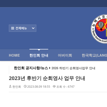
로그인
회원가입
HOME
한
Home
한인회 안내
전체보기
- 한인회 정관
- 한인회 구성
- 한인회 연혁
HOME
한인회 안내
어버이회
한국학교(LANG
- 한인회장 인사
한인회 공지사항/뉴스
2026 하반기 순회영사업무 안내
2026 미주한인회장대회
- 한인회 역대회장
왕과 사는 남자 앨버커키에서 영화 상영
2023년 후반기 순회영사 업무 안내
알버커키 감리교회 부흥회 조영진 목사
- 한인회소식/공지사항
2026년 3월 10일 상반기 순회 영사업무
한인회
2023.08.09 18:55
조회 수 : 6747
2026 하반기 순회영사업무 안내
- Event Photos
- 행사 일정표