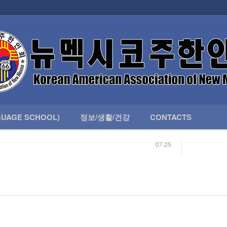
인회 안내
어버이회
한국학교(LANGUAGE SCHOOL)
UAGE SCHOOL)
정보/생활/건강
CONTACTS
07-25
04-04
합니다.
03-23
님
02-20
 안내
02-06
07-25