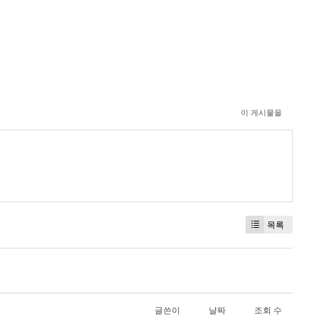
이 게시물을
목록
글쓴이
날짜
조회 수