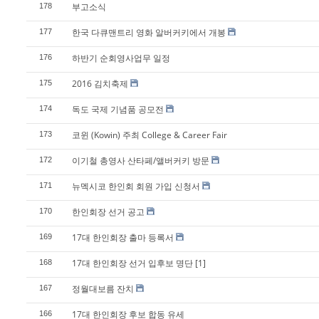
부고소식
178
한국 다큐맨트리 영화 알버커키에서 개봉
177
하반기 순회영사업무 일정
176
2016 김치축제
175
독도 국제 기념품 공모전
174
코윈 (Kowin) 주최 College & Career Fair
173
이기철 총영사 산타페/앨버커키 방문
172
뉴멕시코 한인회 회원 가입 신청서
171
한인회장 선거 공고
170
17대 한인회장 출마 등록서
169
17대 한인회장 선거 입후보 명단
[1]
168
정월대보름 잔치
167
17대 한인회장 후보 합동 유세
166