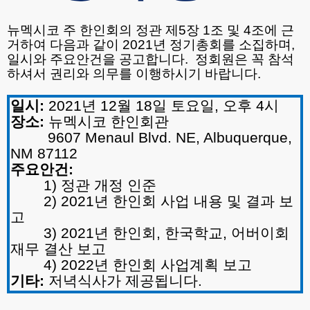
뉴멕시코
주
한인회의
정관
제
5
장
1
조
및
4
조에
근
거하여
다음과
같이
2021
년
정기총회를
소집하며
,
일시와
주요안건을
공고합니다
.
정회원은
꼭
참석
하셔서
권리와
의무를
이행하시기
바랍니다
.
일시
:
2021
년
12
월
18
일
토요일
,
오후
4
시
장소
:
뉴멕시코
한인회관
9607 Menaul Blvd. NE, Albuquerque,
NM 87112
주요안건
:
1)
정관
개정
인준
2) 2021
년
한인회
사업
내용
및
결과
보
고
3) 2021
년
한인회
,
한국학교
,
어버이회
재무
결산
보고
4) 2022
년
한인회
사업계획
보고
기타
:
저녁식사가
제공됩니다
.