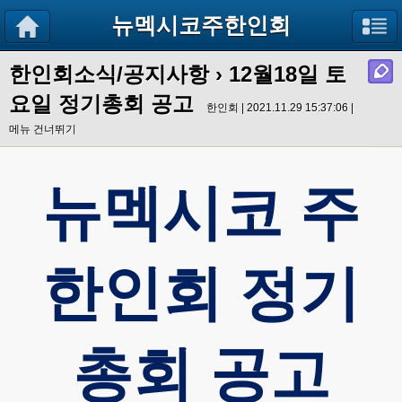
뉴멕시코주한인회
한인회소식/공지사항
›
12월18일 토
요일 정기총회 공고
한인회 | 2021.11.29 15:37:06 |
메뉴 건너뛰기
뉴멕시코
주
한인회
정기
총회
공고