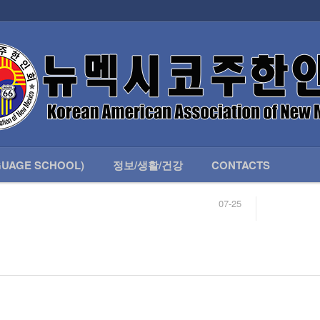
인회 안내
어버이회
한국학교(LANGUAGE SCHOOL)
UAGE SCHOOL)
정보/생활/건강
CONTACTS
07-25
04-04
합니다.
03-23
님
02-20
 안내
02-06
07-25