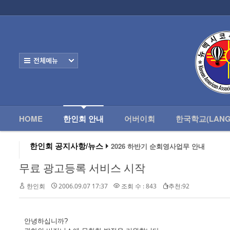
로그인
회원가입
HOME
한
Home
한인회 안내
전체보기
- 한인회 정관
- 한인회 구성
- 한인회 연혁
HOME
한인회 안내
어버이회
한국학교(LANG
- 한인회장 인사
한인회 공지사항/뉴스
2026 하반기 순회영사업무 안내
2026 미주한인회장대회
- 한인회 역대회장
왕과 사는 남자 앨버커키에서 영화 상영
무료 광고등록 서비스 시작
알버커키 감리교회 부흥회 조영진 목사
- 한인회소식/공지사항
2026년 3월 10일 상반기 순회 영사업무
한인회
2006.09.07 17:37
조회 수 : 843
추천:92
2026 하반기 순회영사업무 안내
- Event Photos
- 행사 일정표
안녕하십니까?