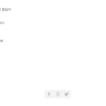
에 힘입어
다.
격에