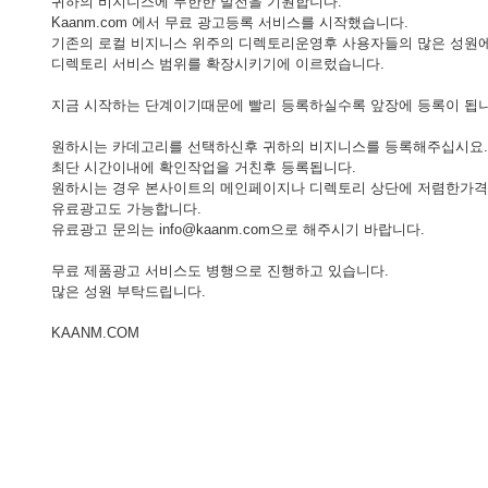
귀하의 비지니스에 무한한 발전을 기원합니다.
- 한인회장선관위원회
Kaanm.com 에서 무료 광고등록 서비스를 시작했습니다.
기존의 로컬 비지니스 위주의 디렉토리운영후 사용자들의 많은 성원
- 한인회 정관 위원회
디렉토리 서비스 범위를 확장시키기에 이르렀습니다.
어버이회
지금 시작하는 단계이기때문에 빨리 등록하실수록 앞장에 등록이 됩니
한국학교(Language School)
원하시는 카데고리를 선택하신후 귀하의 비지니스를 등록해주십시요.
최단 시간이내에 확인작업을 거친후 등록됩니다.
원하시는 경우 본사이트의 메인페이지나 디렉토리 상단에 저렴한가
정보/생활/건강
유료광고도 가능합니다.
유료광고 문의는 info@kaanm.com으로 해주시기 바랍니다.
Contacts
무료 제품광고 서비스도 병행으로 진행하고 있습니다.
많은 성원 부탁드립니다.
KAANM.COM