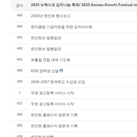
2025 뉴멕시코 김치나눔 축제/ 2025 Korean Kimchi Festival in
공지
2006년 한인회 행사보고
445
한미클럽 기금마련을 위한 김치바자회
444
한인회보 발행일정
443
한인회보 발행일정
442
부활절 연합 새벽 기도회
441
KISB 장학생 선발
440
2006-2007 한국학교 수강생 모집
439
무료 광고등록 서비스 시작
»
무료 광고등록 서비스 시작
437
한인회 홈페이지 방문객 기록
436
한인회 홈페이지 방문객 기록
435
한인회보 발행
434