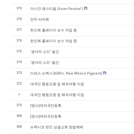
아시안 페스티벌 (Asian Festival )
379
만두 바자회
378
한인회 홈페이지 보수 작업 중
377
한인회 홈페이지 보수 작업 중
376
'광야의 소리' 발간
375
'광야의 소리' 발간
374
미세스 뉴멕시코(Mrs. New Mexico Pageant)
373
대국민 행동요령 및 해외여행 지침
372
대국민 행동요령 및 해외여행 지침
»
[영사]재외국민등록
370
[영사]재외국민등록
369
뉴멕시코 한인 성결교회 창립예배
368