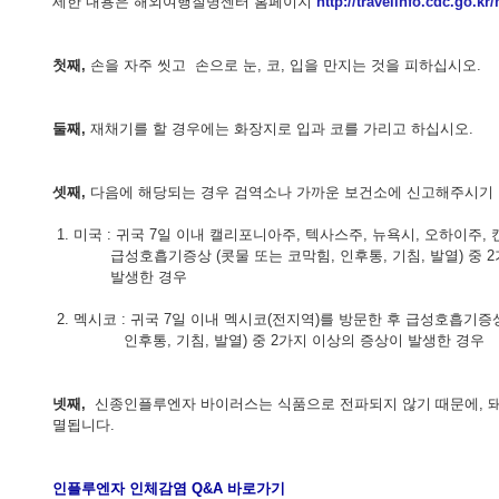
세한 내용은 해외여행질병센터 홈페이지
http://travelinfo.cdc.go.kr
- 한인회장선관위원회
- 한인회 정관 위원회
첫째,
손을 자주 씻고 손으로 눈, 코, 입을 만지는 것을 피하십시오.
어버이회
둘째,
재채기를 할 경우에는 화장지로 입과 코를 가리고 하십시오.
한국학교(Language School)
셋째,
다음에 해당되는 경우 검역소나 가까운 보건소에 신고해주시기 
정보/생활/건강
1. 미국 : 귀국 7일 이내 캘리포니아주, 텍사스주, 뉴욕시, 오하이주
Contacts
급성호흡기증상 (콧물 또는 코막힘, 인후통, 기침, 발열) 중 2
발생한 경우
2. 멕시코 : 귀국 7일 이내 멕시코(전지역)를 방문한 후 급성호흡기증
인후통, 기침, 발열) 중 2가지 이상의 증상이 발생한 경우
넷째,
신종인플루엔자 바이러스는 식품으로 전파되지 않기 때문에, 돼
멸됩니다.
인플루엔자 인체감염 Q&A 바로가기