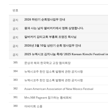
번호
2026 하반기 순회영사업무 안내
공지
왕과 사는 남자 앨버커키에서 영화 상영합니다.
공지
알버커키 감리교회 부흥회 조영진 목사님
공지
2026년 3월 10일 상반기 순회 영사업무 안내
공지
2025 뉴멕시코 김치나눔 축제/ 2025 Korean Kimchi Festival in
공지
문상귀 해외 한국학교 교장 협의회장
385
뉴멕시코주 한인 업소록 발행에 관한 공지사항
384
뉴멕시코주 한인 업소록 발행에 관한 공지사항
383
Asian-American Association of New Mexico Festival
382
Mrs.NM Pageant 참가하는 황세희씨
381
어버이회 소풍
380