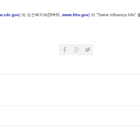
w.cdc.gov
) 와 보건복지부(DHHS,
www.hhs.gov
)
의 "Swine Influenza