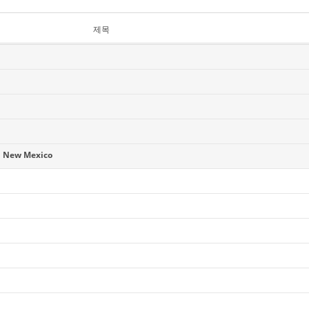
제목
 New Mexico