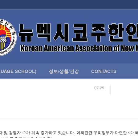
인회 안내
어버이회
한국학교(LANGUAGE SCHOOL)
UAGE SCHOOL)
정보/생활/건강
CONTACTS
07-25
04-04
합니다.
03-23
님
02-20
 안내
02-06
07-25
및 감염자 수가 계속 증가하고 있습니다. 이와관련 우리정부가 마련한 <대국