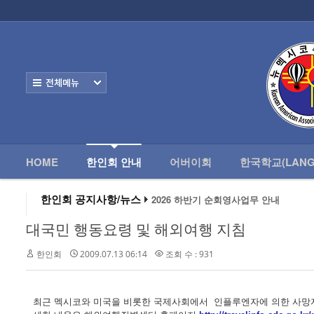
로그인
회원가입
HOME
한
Home
한인회 안내
전체보기
- 한인회 정관
- 한인회 구성
- 한인회 연혁
HOME
한인회 안내
어버이회
한국학교(LANG
- 한인회장 인사
한인회 공지사항/뉴스
2026 하반기 순회영사업무 안내
2026 미주한인회장대회
- 한인회 역대회장
왕과 사는 남자 앨버커키에서 영화 상영
대국민 행동요령 및 해외여행 지침
알버커키 감리교회 부흥회 조영진 목사
- 한인회소식/공지사항
2026년 3월 10일 상반기 순회 영사업무
한인회
2009.07.13 06:14
조회 수 : 931
2026 하반기 순회영사업무 안내
- Event Photos
- 행사 일정표
최근 멕시코와 미국을 비롯한 국제사회에서 인플루엔자에 의한 사망자 