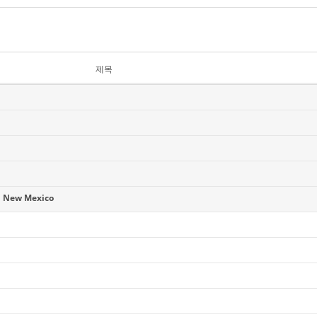
제목
 New Mexico