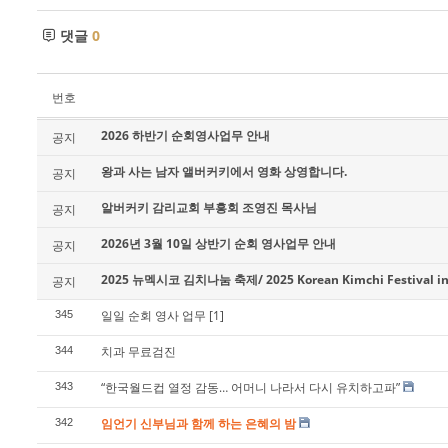
댓글
0
번호
2026 하반기 순회영사업무 안내
공지
왕과 사는 남자 앨버커키에서 영화 상영합니다.
공지
알버커키 감리교회 부흥회 조영진 목사님
공지
2026년 3월 10일 상반기 순회 영사업무 안내
공지
2025 뉴멕시코 김치나눔 축제/ 2025 Korean Kimchi Festival in
공지
일일 순회 영사 업무
[1]
345
치과 무료검진
344
“한국월드컵 열정 감동… 어머니 나라서 다시 유치하고파”
343
임언기 신부님과 함께 하는 은혜의 밤
342