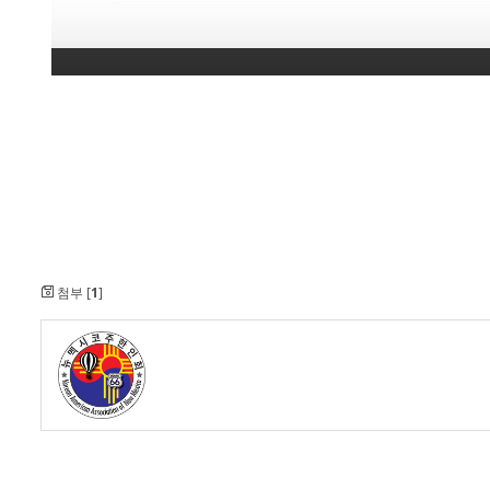
첨부 [
1
]