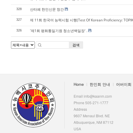
산타페 한인신문 창간
328
제 11회 한국어 능력시험 시행(Test Of Korean Proficiency: TOPIK
327
'제1회 평화통일기원 청소년백일장' .
326
검색
Home
한인회 안내
어버이회
Email info@kaanm.com
Phone 505-271-1777
Address
9607 Menaul Blvd. NE
Albuquerque, NM 87112
USA