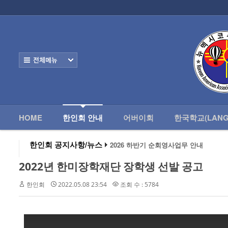
로그인
회원가입
HOME
한
Home
한인회 안내
전체보기
- 한인회 정관
- 한인회 구성
- 한인회 연혁
HOME
한인회 안내
어버이회
한국학교(LANG
- 한인회장 인사
2026 하반기 순회영사업무 안내
한인회 공지사항/뉴스
2026 미주한인회장대회
- 한인회 역대회장
왕과 사는 남자 앨버커키에서 영화 상영
2022년 한미장학재단 장학생 선발 공고
알버커키 감리교회 부흥회 조영진 목사
- 한인회소식/공지사항
2026년 3월 10일 상반기 순회 영사업무
한인회
2022.05.08 23:54
조회 수 : 5784
2026 하반기 순회영사업무 안내
- Event Photos
- 행사 일정표