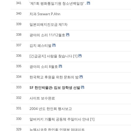
'제1회 평화통일기원 청소년백일장' .
341
치과 Stewart P.Ahn
340
일본피해지진모금 제1차
339
광야의 소리 11/12월호
338
김치 페스티벌
337
[긴급공지] 사람을 찾습니다
[1]
336
광야의 소리 8월호
335
한국학교 후원을 위한 문화의 밤
334
SF 한인박물관: 킴보 장학생 선발
333
사이트 보수완료
332
2004 년도 한인회 행사보고
331
알버커키 가톨릭 공동체 주일미사 안내
[1]
330
뉴멕시코주 한인회 인명부 업데이트
329