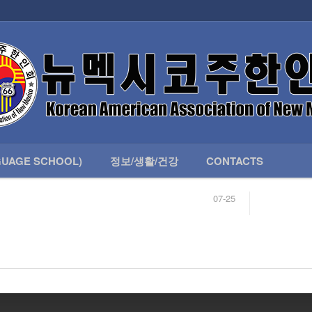
인회 안내
어버이회
한국학교(LANGUAGE SCHOOL)
UAGE SCHOOL)
정보/생활/건강
CONTACTS
07-25
04-04
합니다.
03-23
님
02-20
 안내
02-06
07-25