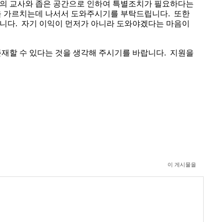
의
교사와
좁은
공간으로
인하여
특별조치가
필요하다는
을
가르치는데
나서서
도와주시기를
부탁드립니다
.
또한
니다
.
자기
이익이
먼저가
아니라
도와야겠다는
마음이
존재할
수
있다는
것을
생각해
주시기를
바랍니다
.
지원을
이 게시물을