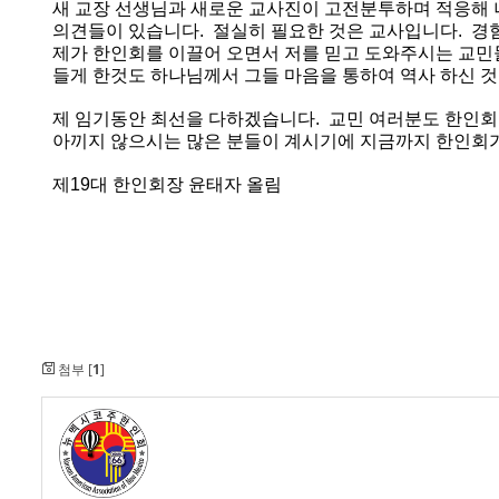
새
교장
선생님과
새로운
교사진이
고전분투하며
적응해
의견들이
있습니다
.
절실히
필요한
것은
교사입니다
.
경
제가
한인회를
이끌어
오면서
저를
믿고
도와주시는
교민
들게
한것도
하나님께서
그들
마음을
통하여
역사
하신
것
제
임기동안
최선을
다하겠습니다
.
교민
여러분도
한인회
아끼지
않으시는
많은
분들이
계시기에
지금까지
한인회
제
19
대
한인회장
윤태자
올림
첨부 [
1
]