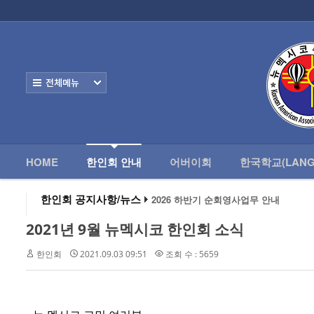
로그인
회원가입
HOME
한
Home
한인회 안내
전체보기
- 한인회 정관
- 한인회 구성
- 한인회 연혁
HOME
한인회 안내
어버이회
한국학교(LANG
- 한인회장 인사
한인회 공지사항/뉴스
2026 하반기 순회영사업무 안내
2026 미주한인회장대회
- 한인회 역대회장
왕과 사는 남자 앨버커키에서 영화 상영
2021년 9월 뉴멕시코 한인회 소식
알버커키 감리교회 부흥회 조영진 목사
- 한인회소식/공지사항
2026년 3월 10일 상반기 순회 영사업무
한인회
2021.09.03 09:51
조회 수 : 5659
2026 하반기 순회영사업무 안내
- Event Photos
- 행사 일정표