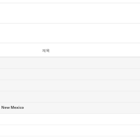
제목
 New Mexico