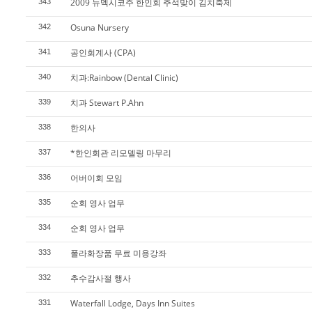
2009 뉴멕시코주 한인회 추석맞이 김치축제
343
Osuna Nursery
342
공인회계사 (CPA)
341
치과:Rainbow (Dental Clinic)
340
치과 Stewart P.Ahn
339
한의사
338
*한인회관 리모델링 마무리
337
어버이회 모임
336
순회 영사 업무
335
순회 영사 업무
334
폴라화장품 무료 미용강좌
333
추수감사절 행사
332
Waterfall Lodge, Days Inn Suites
331