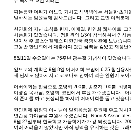
뉴
멕시코
교민
여러분
,
- 한인회장선관위원회
찌는듯한
더위가
어느덧
가시고
새벽녁에는
서늘한
초가
- 한인회 정관 위원회
일하시는
임원들께
감사드립니다
.
그리고
교민
여러분께
어버이회
한인회의
지난
소식을
편지
,
이메일
,
한인회
웹사이트
,
그
시총회가
있었습니다
.
정회원의
1/3
이
참석하셔서
임시
한국학교(Language School)
받아서
주
로스앤젤레스
대한민국
총영사관에
보냈습니
그동안
한인회에서
대출하여
썼던
금액을
갚았고
재정난
정보/생활/건강
8
월
11
일
수요일에는
76
주년
광복절
기념식이
있었습니다
Contacts
앞으로의
계획은
9
월
8
일
어버이회
모임에
6.25
참전용사
제
연세도
많아지시고
코로나로
인하여
적은
인원이
모이
어버이회는
현금으로
조영희
200
불
,
송춘자
100
불
,
최영
이명길
목사님
,
조영희
,
코인에서
후원
해주셨습니다
.
어
식
준비를
하고
뒷정리를
하시며
어버이회를
돕고
있습니
한인회에
위점덕
이사님이
일회용품을
후원해
주고
계시
연습용
가야금을
후원해
주셨습니다
.
Noon & Associates
8
월
27
일부터
한국학교
가을학기가
개강
되었습니다
.
20
여러
어려움이
많았지만
아직
명맥을
유지하는
것은
그래