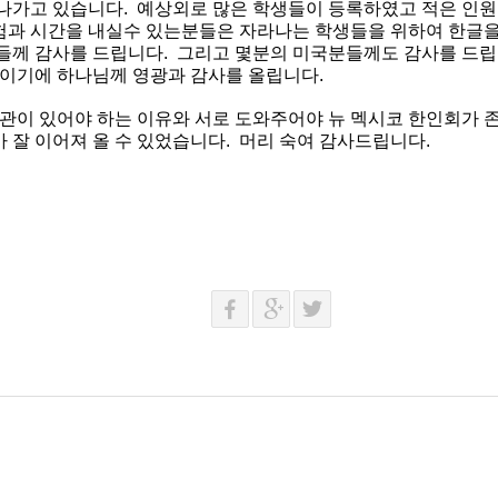
나가고
있습니다
.
예상외로
많은
학생들이
등록하였고
적은
인원
험과
시간을
내실수
있는분들은
자라나는
학생들을
위하여
한글
들께
감사를
드립니다
.
그리고
몇분의
미국분들께도
감사를
드립
이기에
하나님께
영광과
감사를
올립니다
.
관이
있어야
하는
이유와
서로
도와주어야
뉴
멕시코
한인회가
가
잘
이어져
올
수
있었습니다
.
머리
숙여
감사드립니다
.