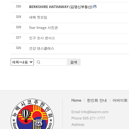
BERKSHIRE HATHAWAY (김영신부동산)
330
새해 첫모임
329
Star Image 사진관
328
인구 조사 센서스
327
건강 댄스클래스
326
검색
Home
한인회 안내
어버이회
Email info@kaanm.com
Phone 505-271-1777
Address