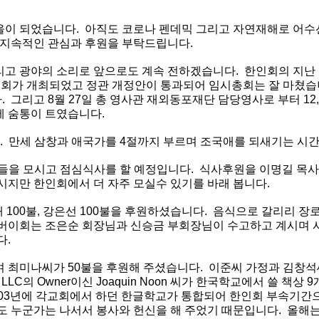
을이
되었습니다
.
아직도
코로나
펜데믹
그리고
자연재해로
어수
지속적인
관심과
후원을
부탁드립니다
.
리고
광야의
소리로
앞으로도
계속
전하겠습니다
.
한인회의
지난
총회가
개최되었고
정관
개정안이
통과되어
임시총회는
잘
마쳤습
다
.
그리고
8
월
27
일
총
영사관
재외동포재단
담당영사로
부터
12
에
숨통이
트였습니다
.
.
만세
삼창과
애국가를
4
절까지
부르며
조국애를
되새기는
시
들을
모시고
점심식사를
할
예정입니다
.
식사후원을
이명길
목사
시지만
한인회에서
더
자주
모실수
있기를
바래
봅니다
.
애
100
불
,
강은선
100
불을
후원하셨습니다
.
음식으로
갈리리
장
버이회는
조은순
회장님과
신승금
부회장님이
수고하고
계시며
다
.
며
최미나씨가
50
불을
후원해
주셨습니다
.
이준씨
가정과
김창석
 LLC
의
Owner
이신
Joaquin Noon
씨가
한국학교에서
쓸
책상
9
03
년에
각교회에서
하던
한글학교가
통합되어
한인회
부속기간
도
누군가는
나서서
봉사와
헌신을
해
주었기
때문입니다
.
올해