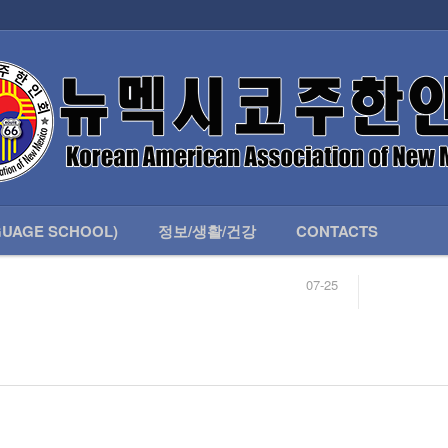
인회 안내
어버이회
한국학교(LANGUAGE SCHOOL)
UAGE SCHOOL)
정보/생활/건강
CONTACTS
07-25
04-04
합니다.
03-23
님
02-20
 안내
02-06
07-25