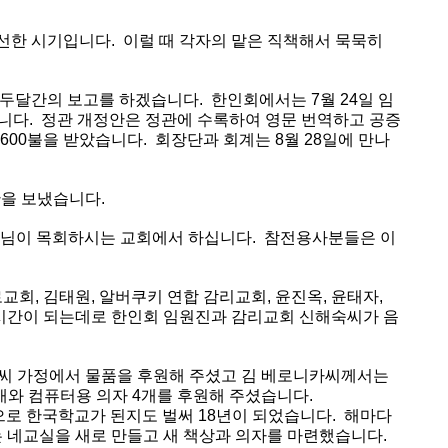
선한
시기입니다
.
이럴
때
각자의
맡은
직책해서
묵묵히
두달간의
보고를
하겠습니다
.
한인회에서는
7
월
24
일
임
니다
.
정관
개정안은
정관에
수록하여
영문
번역하고
공증
,600
불을
받았습니다
.
회장단과
회계는
8
월
28
일에
만나
간을
보냈습니다
.
님이
목회하시는
교회에서
하십니다
.
참전용사분들은
이
로교회
,
김태원
,
알버쿠키
연합
감리교회
,
윤진옥
,
윤태자
,
시간이
되는데로
한인회
임원진과
감리교회
신해숙씨가
음
씨
가정에서
물품을
후원해
주셨고
김
베로니카씨께서는
개와
컴퓨터용
의자
4
개를
후원해
주셨습니다
.
으로
한국학교가
된지도
벌써
18
년이
되었습니다
.
해마다
는
네교실을
새로
만들고
새
책상과
의자를
마련했습니다
.