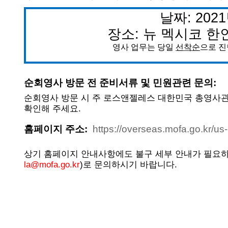
- 한인회장선관위원회
날짜: 2021
- 한인회 정관 위원회
장소:
뉴
멕시코
한
어버이회
영사
업무는
당일
선착순
으로
진
한국학교(Language School)
순회영사
방문
전
준비서류
및
민원관련
문의
:
정보/생활/건강
순회영사
방문
시
주
로스앤젤레스
대한민국
총영사
확인해
주세요
.
Contacts
홈페이지
주소
:
https://overseas.mofa.go.kr/us
상기
홈페이지
안내사항에도
불구
세부
안내가
필요
la@mofa.go.kr
)
로
문의하시기
바랍니다
.