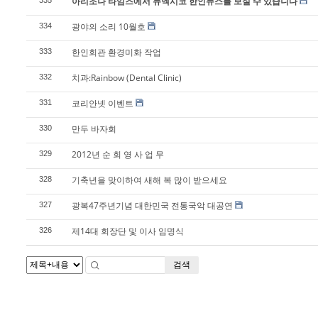
아리조나 타임즈에서 뉴멕시코 한인뉴스를 보실 수 있습니다
광야의 소리 10월호
334
한인회관 환경미화 작업
333
치과:Rainbow (Dental Clinic)
332
코리안넷 이벤트
331
만두 바자회
330
2012년 순 회 영 사 업 무
329
기축년을 맞이하여 새해 복 많이 받으세요
328
광복47주년기념 대한민국 전통국악 대공연
327
제14대 회장단 및 이사 임명식
326
검색