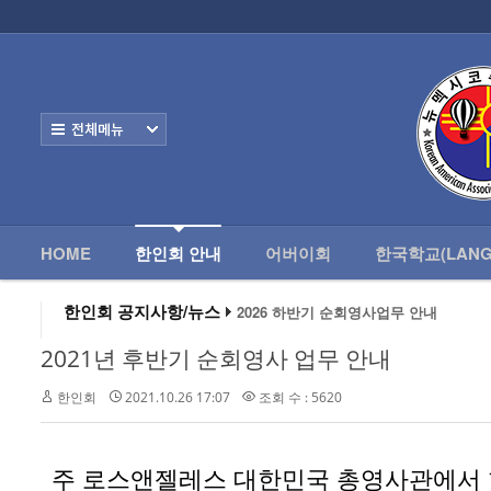
로그인
회원가입
HOME
한
Home
한인회 안내
전체보기
- 한인회 정관
- 한인회 구성
- 한인회 연혁
HOME
한인회 안내
어버이회
한국학교(LANG
- 한인회장 인사
한인회 공지사항/뉴스
2026 하반기 순회영사업무 안내
2026 미주한인회장대회
- 한인회 역대회장
왕과 사는 남자 앨버커키에서 영화 상영
2021년 후반기 순회영사 업무 안내
알버커키 감리교회 부흥회 조영진 목사
- 한인회소식/공지사항
2026년 3월 10일 상반기 순회 영사업무
한인회
2021.10.26 17:07
조회 수 : 5620
2026 하반기 순회영사업무 안내
- Event Photos
- 행사 일정표
주
로스앤젤레스
대한민국
총영사관에서