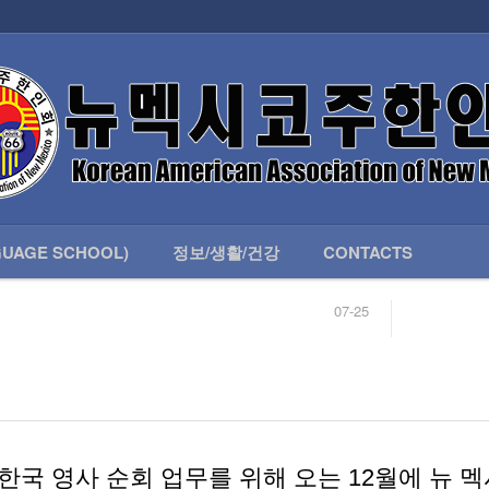
인회 안내
어버이회
한국학교(LANGUAGE SCHOOL)
UAGE SCHOOL)
정보/생활/건강
CONTACTS
07-25
04-04
합니다.
03-23
님
02-20
 안내
02-06
07-25
한국
영사
순회
업무를
위해
오는
12
월에
뉴
멕