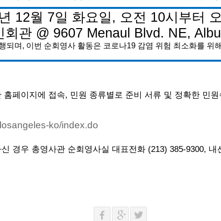
년
12
월
7
일
화요일
,
오전
10
시부터
인회관
@ 9607 Menaul Blvd. NE
, Alb
행되며
,
이번
순회영사
활동은
코로나
19
감염
위험
최소화를
위
관
홈페이지에
접속
,
민원
종류별로
준비
서류
및
정확한
민원
-losangeles-ko/index.do
하신
경우
총영사관
순회영사실
대표전화
(213) 385-9300,
내