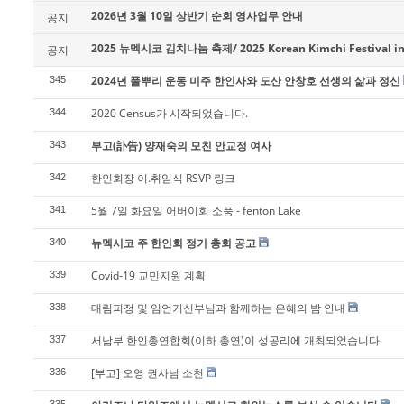
2026년 3월 10일 상반기 순회 영사업무 안내
공지
2025 뉴멕시코 김치나눔 축제/ 2025 Korean Kimchi Festival in
공지
2024년 풀뿌리 운동 미주 한인사와 도산 안창호 선생의 삶과 정신
345
2020 Census가 시작되었습니다.
344
부고(訃告) 양재숙의 모친 안교정 여사
343
한인회장 이.취임식 RSVP 링크
342
5월 7일 화요일 어버이회 소풍 - fenton Lake
341
뉴멕시코 주 한인회 정기 총회 공고
340
Covid-19 교민지원 계획
339
대림피정 및 임언기신부님과 함께하는 은혜의 밤 안내
338
서남부 한인총연합회(이하 총연)이 성공리에 개최되었습니다.
337
[부고] 오영 권사님 소천
336
335