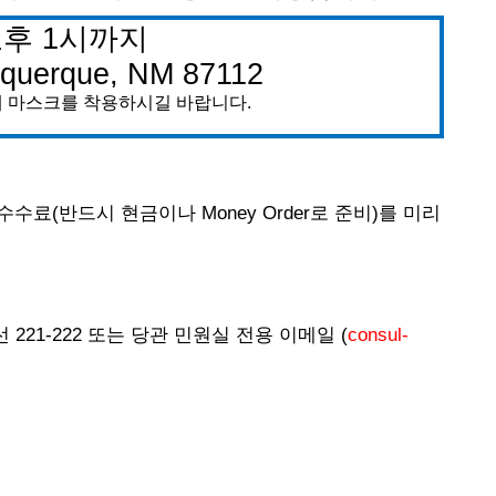
오후
1
시까지
uquerque, NM 87112
해
마스크를
착용하시길
바랍니다
.
수수료
(
반드시
현금이나
Money Order
로
준비
)
를
미리
선
221-222
또는
당관
민원실
전용
이메일
(
consul-