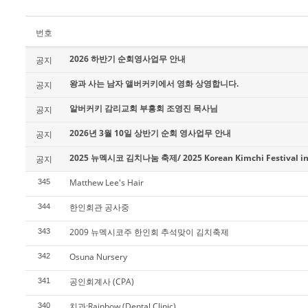
번호
2026 하반기 순회영사업무 안내
공지
왕과 사는 남자 앨버커키에서 영화 상영합니다.
공지
알버커키 감리교회 부흥회 조영진 목사님
공지
2026년 3월 10일 상반기 순회 영사업무 안내
공지
2025 뉴멕시코 김치나눔 축제/ 2025 Korean Kimchi Festival in
공지
Matthew Lee's Hair
345
한인회관 공사중
344
2009 뉴멕시코주 한인회 추석맞이 김치축제
343
Osuna Nursery
342
공인회계사 (CPA)
341
치과:Rainbow (Dental Clinic)
340