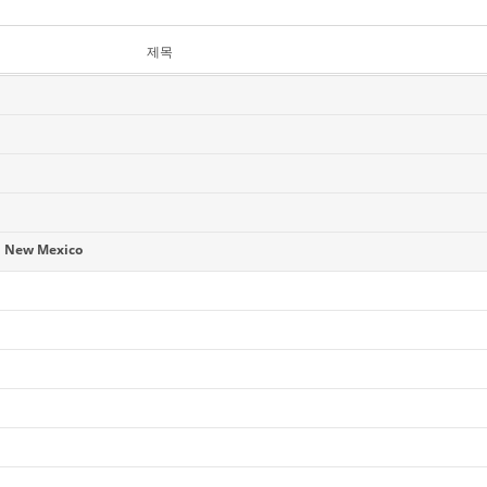
제목
 New Mexico