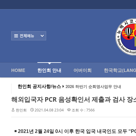
로그인
회원가입
HOME
한
Home
한인회 안내
전체보기
- 한인회 정관
- 한인회 구성
- 한인회 연혁
HOME
한인회 안내
어버이회
한국학교(LANG
- 한인회장 인사
한인회 공지사항/뉴스
2026 하반기 순회영사업무 안내
2026 미주한인회장대회
- 한인회 역대회장
왕과 사는 남자 앨버커키에서 영화 상영
해외입국자 PCR 음성확인서 제출과 검사 장
알버커키 감리교회 부흥회 조영진 목사
- 한인회소식/공지사항
2026년 3월 10일 상반기 순회 영사업무
한인회
2021.04.08 23:04
조회 수 : 7566
2026 하반기 순회영사업무 안내
- Event Photos
- 행사 일정표
￭ 2021년 2월 24일 0시 이후 한국 입국 내국인도 모두 