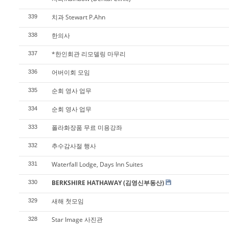
치과 Stewart P.Ahn
339
한의사
338
*한인회관 리모델링 마무리
337
어버이회 모임
336
순회 영사 업무
335
순회 영사 업무
334
폴라화장품 무료 미용강좌
333
추수감사절 행사
332
Waterfall Lodge, Days Inn Suites
331
BERKSHIRE HATHAWAY (김영신부동산)
330
새해 첫모임
329
Star Image 사진관
328