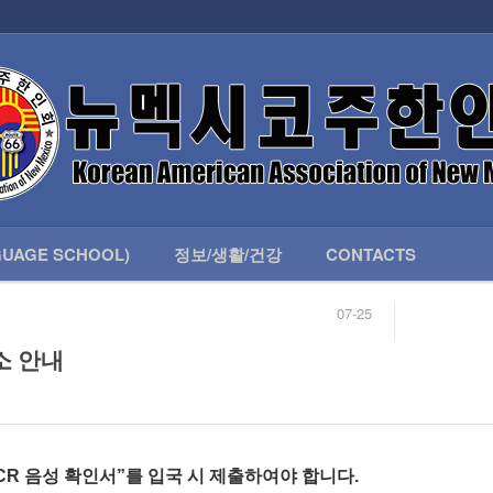
인회 안내
어버이회
한국학교(LANGUAGE SCHOOL)
UAGE SCHOOL)
정보/생활/건강
CONTACTS
07-25
04-04
합니다.
03-23
소 안내
님
02-20
 안내
02-06
07-25
“PCR 음성 확인서”를 입국 시 제출하여야 합니다.