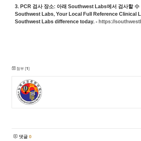
3. PCR 검사 장소: 아래 Southwest Labs에서 검사할 
Southwest Labs, Your Local Full Reference Clinical L
Southwest Labs difference today. -
https://southwes
첨부 [
1
]
댓글
0