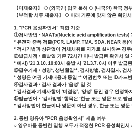
- 한인회장선관위원회
【미제출자】 ◇ (외국인) 입국 불허 ◇ (내국인) 한국 정부
- 한인회 정관 위원회
【부적합 서류 제출자】 ◇ 아래 기준에 맞지 않은 확인
어버이회
1. “PCR 음성확인서” 적합 기준
①검사방법 ‣ NAATs(Nucleic acid amplification te
한국학교(Language School)
* 유전자 증폭 검출(PCR, LAMP, TMA, SDA, NEAR
* 검사기법과 상관없이 검체채취를 자가로 실시하는 경우(예시.
정보/생활/건강
②발급시점 ‣ 출발일 기준 72시간 이내 발급된 확인서 일 
* 예시) ‘21.3.10. 10:00시 출발 시 ’21.3.7. 0시 이후
Contacts
③필수기재 ‣ 성명*, 생년월일**, 검사방법, 검사일자, 
* 성명은 여권 기재내용과 동일 ** 여권번호 또는 ID카드
④검사결과 ‣ 검사 결과가 ‘음성’ 일 것
* 검사결과 기재사항이 ‘미결정’, ‘양성’ 등인 경우 인정하
⑤발급언어 ‣ ‘검사방법’ 항목은 ‘한글 또는 영문’으로 발
* 검사방법이 한글이나 영문이 아닌 경우, 한글 또는 영
2. 동반 영유아 “PCR 음성확인서” 제출 여부
○ 영유아를 동반한 일행 모두가 적정한 PCR 음성확인서 