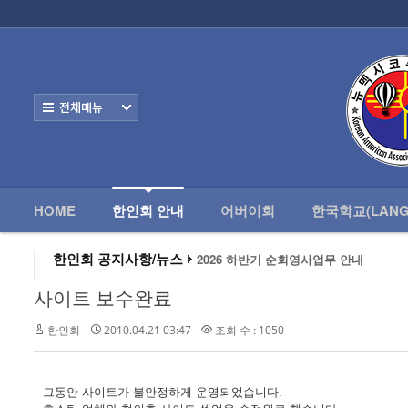
로그인
회원가입
HOME
한
Home
한인회 안내
전체보기
- 한인회 정관
- 한인회 구성
- 한인회 연혁
HOME
한인회 안내
어버이회
한국학교(LANG
- 한인회장 인사
한인회 공지사항/뉴스
2026 하반기 순회영사업무 안내
2026 미주한인회장대회
- 한인회 역대회장
왕과 사는 남자 앨버커키에서 영화 상영
사이트 보수완료
알버커키 감리교회 부흥회 조영진 목사
- 한인회소식/공지사항
2026년 3월 10일 상반기 순회 영사업무
한인회
2010.04.21 03:47
조회 수 : 1050
2026 하반기 순회영사업무 안내
- Event Photos
- 행사 일정표
그동안 사이트가 불안정하게 운영되었습니다.