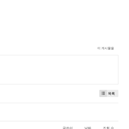
이 게시물을
목록
글쓴이
날짜
조회 수