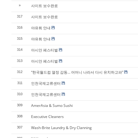
사이트 보수완료
»
사이트 보수완료
317
야유회 안내
316
야유회 안내
315
아시안 페스티벌
314
아시안 페스티벌
313
“한국월드컵 열정 감동… 어머니 나라서 다시 유치하고파”
312
인천국제교류센터
311
인천국제교류센터
310
AmerAsia & Sumo Sushi
309
Executive Cleaners
308
Wash-Brite Laundry & Dry Clanning
307