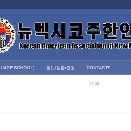
인회 안내
어버이회
한국학교(LANGUAGE SCHOOL)
UAGE SCHOOL)
정보/생활/건강
CONTACTS
07-25
04-04
합니다.
03-23
님
02-20
 안내
02-06
07-25